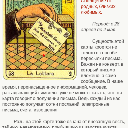
Сообщение от
родных, близких,
любимых.
Период: с 28
апреля по 2 мая.
Сущность этой
карты кроется не
только в способе
пересылки письма.
Важен не конверт, в
который письмо
вложено, а само
сообщение. В наше
время, перенасыщенное информацией, человек,
разгадывающий символы, уже не может сказать, что эта
карта говорит о получении письма. Ведь каждый из нас
постоянно получает сотни посланий: электронные
письма, счета, извещения.
Розы на этой карте тоже означают внезапную весть,
тайную, невыразимую, прибывшую из царства чувств.