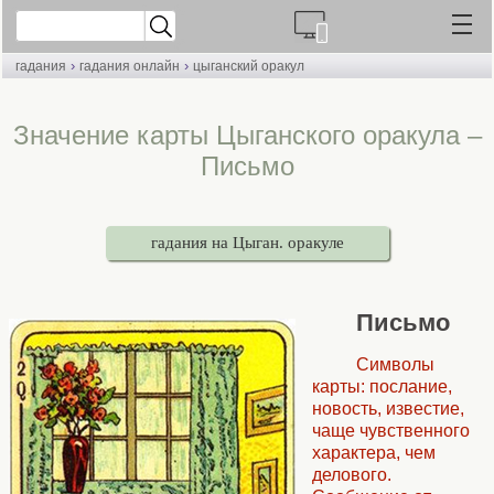
›
›
гадания
гадания онлайн
цыганский оракул
Значение карты Цыганского оракула –
Письмо
гадания на Цыган. оракуле
Письмо
Символы
карты: послание,
новость, известие,
чаще чувственного
характера, чем
делового.