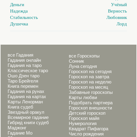
Деньги
Учёный
Надежда
Верность
Стабильность
Любовник
Душечка
Лорд
все Гадания
все Гороскопы
Гадания онлайн
Сонник
Гадания на таро
Луна сегодня
Классическое таро
Гороскоп на сегодня
Ошо Дзен таро
Гороскоп на завтра
Таро Брейгеля
Гороскоп на неделю
Книга перемен
Гороскоп на месяц
Гадания на рунах
Забавные гороскопы
Гадания на картах
Карты любви
Карты Ленорман
Подобрать партнера
Книга судеб
Гороскоп внешности
Звездный оракул
Детский гороскоп
Всемирное гадание
Гороскоп майя
Гибрид книги судеб
Нумерология
Маджонг
Квадрат Пифагора
Гадание Мо
Число рождения