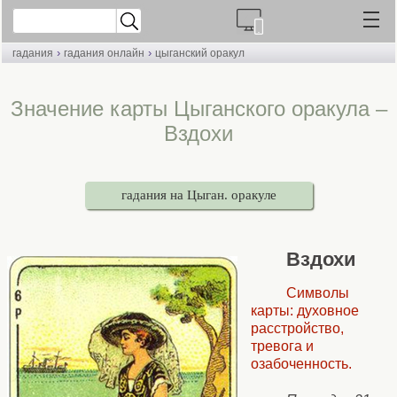
›
›
гадания
гадания онлайн
цыганский оракул
Значение карты Цыганского оракула –
Вздохи
гадания на Цыган. оракуле
Вздохи
Символы
карты: духовное
расстройство,
тревога и
озабоченность.