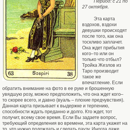
Период: с 21 по
27 октября.
Эта карта
вздохов, вздохи
девушки происходят
после того, как она
тоскливо заплачет.
Она ждет прибытия
кого–то или он
только что отбыл?
Тройка Жезлов из
Таро производит
такое же
впечатление. Если
обратить внимание на фото в ее руке и брошенную
увядшую розу, можно предположить, что она ждет кого–
то скорее всего, и давно (вуаль – плохие предчувствия).
Данная карта призывает к выдержке и терпению,
способности ждать преданно и долго. Кто ждет, тот
получит, всему свое время. Если Вы задаете вопрос,
требующий определения во времени, эта карта укажет на
то, что нужно подождать и сделать паузу. Иногда даже