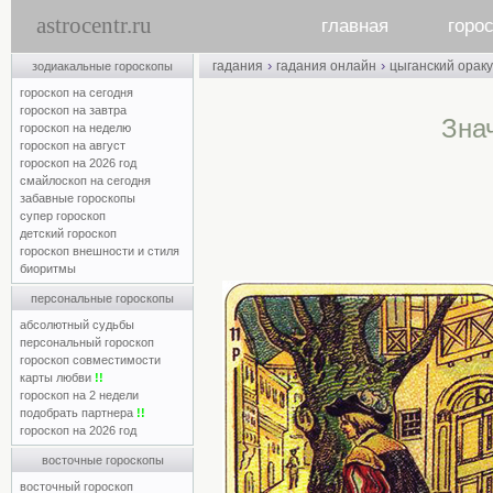
astrocentr.ru
главная
горо
›
›
гадания
гадания онлайн
цыганский орак
зодиакальные гороскопы
гороскоп на сегодня
гороскоп на завтра
Зна
гороскоп на неделю
гороскоп на август
гороскоп на 2026 год
смайлоскоп на сегодня
забавные гороскопы
супер гороскоп
детский гороскоп
гороскоп внешности и стиля
биоритмы
персональные гороскопы
абсолютный судьбы
персональный гороскоп
гороскоп совместимости
карты любви
!!
гороскоп на 2 недели
подобрать партнера
!!
гороскоп на 2026 год
восточные гороскопы
восточный гороскоп