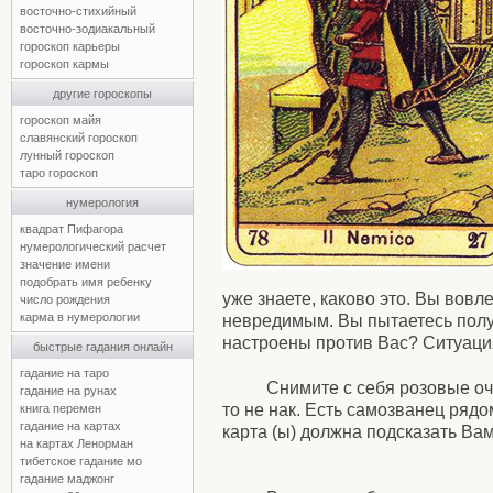
восточно-стихийный
восточно-зодиакальный
гороскоп карьеры
гороскоп кармы
другие гороскопы
гороскоп майя
славянский гороскоп
лунный гороскоп
таро гороскоп
нумерология
квадрат Пифагора
нумерологический расчет
значение имени
подобрать имя ребенку
уже знаете, каково это. Вы вовл
число рождения
карма в нумерологии
невредимым. Вы пытаетесь получ
настроены против Вас? Ситуация
быстрые гадания онлайн
гадание на таро
Снимите с себя розовые оч
гадание на рунах
то не нак. Есть самозванец ряд
книга перемен
гадание на картах
карта (ы) должна подсказать Вам
на картах Ленорман
тибетское гадание мо
гадание маджонг