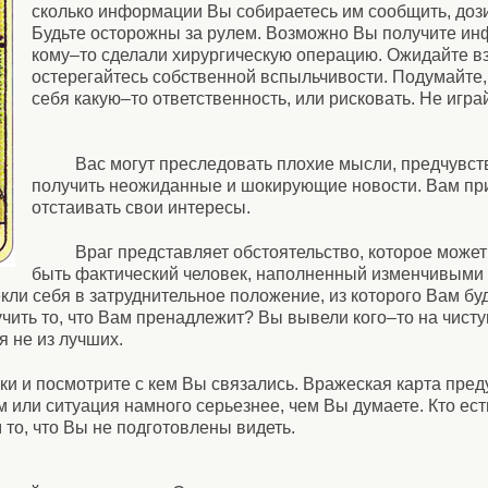
сколько информации Вы собираетесь им сообщить, до
Будьте осторожны за рулем. Возможно Вы получите ин
кому–то сделали хирургическую операцию. Ожидайте вз
остерегайтесь собственной вспыльчивости. Подумайте,
себя какую–то ответственность, или рисковать. Не игра
Вас могут преследовать плохие мысли, предчувст
получить неожиданные и шокирующие новости. Вам пр
отстаивать свои интересы.
Враг представляет обстоятельство, которое может
быть фактический человек, наполненный изменчивыми
екли себя в затруднительное положение, из которого Вам бу
ить то, что Вам пренадлежит? Вы вывели кого–то на чисту
 не из лучших.
ки и посмотрите с кем Вы связались. Вражеская карта пред
ом или ситуация намного серьезнее, чем Вы думаете. Кто ес
 то, что Вы не подготовлены видеть.