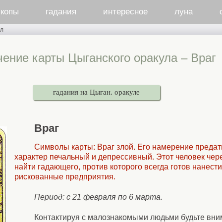
скопы
гадания
интересное
луна
ул
чение карты Цыганского оракула – Враг
гадания на Цыган. оракуле
Враг
Символы карты: Враг злой. Его намерение предать
характер печальный и депрессивный. Этот человек чере
найти гадающего, против которого всегда готов нанести
рискованные предприятия.
Период: с 21 февраля по 6 марта.
Контактируя с малознакомыми людьми будьте вни