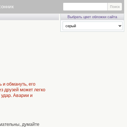
сонник
Выбрать цвет обложки сайта
 и обмануть, его
з друзей может легко
 удар. Аварии и
мательны, думайте