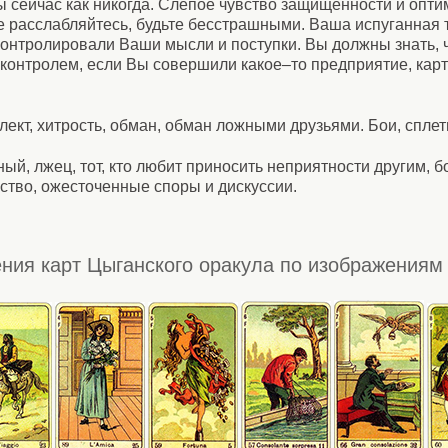
 сейчас как никогда. Слепое чувство защищенности и опти
 расслабляйтесь, будьте бесстрашными. Ваша испуганная т
контролировали Ваши мысли и поступки. Вы должны знать, 
д контролем, если Вы совершили какое–то предприятие, кар
ллект, хитрость, обман, обман ложными друзьями. Бои, сплет
ный, лжец, тот, кто любит приносить неприятности другим, б
ьство, ожесточенные споры и дискуссии.
ния карт Цыганского оракула по изображениям