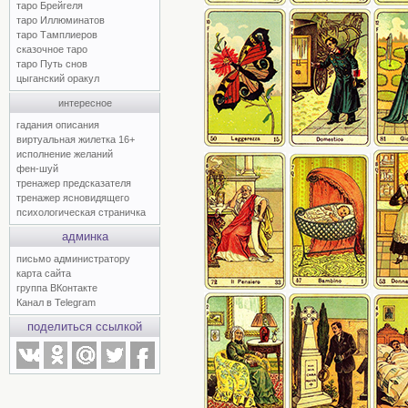
таро Брейгеля
таро Иллюминатов
таро Тамплиеров
сказочное таро
таро Путь снов
цыганский оракул
интересное
гадания описания
виртуальная жилетка 16+
исполнение желаний
фен-шуй
тренажер предсказателя
тренажер ясновидящего
психологическая страничка
админка
письмо администратору
карта сайта
группа ВКонтакте
Канал в Telegram
поделиться ссылкой