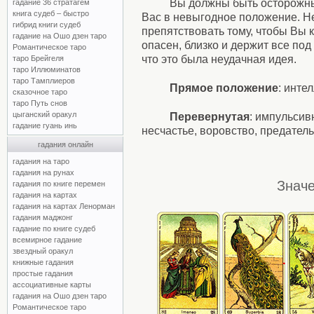
Вы должны быть осторожны
гадание 36 стратагем
книга судеб – быстро
Вас в невыгодное положение. Не
гибрид книги судеб
препятствовать тому, чтобы Вы 
гадание на Ошо дзен таро
опасен, близко и держит все по
Романтическое таро
что это была неудачная идея.
таро Брейгеля
таро Иллюминатов
таро Тамплиеров
Прямое положение
: инте
сказочное таро
таро Путь снов
цыганский оракул
Перевернутая
: импульсив
гадание гуань инь
несчастье, воровство, предател
гадания онлайн
гадания на таро
гадания на рунах
Значе
гадания по книге перемен
гадания на картах
гадания на картах Ленорман
гадания маджонг
гадание по книге судеб
всемирное гадание
звездный оракул
книжные гадания
простые гадания
ассоциативные карты
гадания на Ошо дзен таро
Романтическое таро