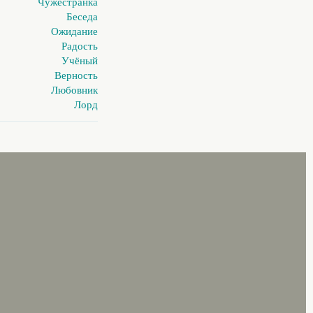
Чужестранка
Беседа
Ожидание
Радость
Учёный
Верность
Любовник
Лорд