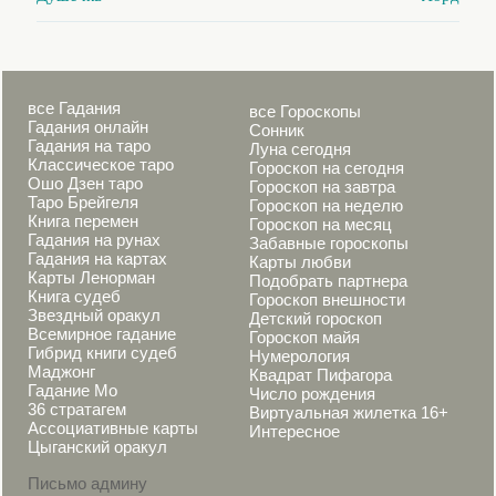
все Гадания
все Гороскопы
Гадания онлайн
Сонник
Гадания на таро
Луна сегодня
Классическое таро
Гороскоп на сегодня
Ошо Дзен таро
Гороскоп на завтра
Таро Брейгеля
Гороскоп на неделю
Книга перемен
Гороскоп на месяц
Гадания на рунах
Забавные гороскопы
Гадания на картах
Карты любви
Карты Ленорман
Подобрать партнера
Книга судеб
Гороскоп внешности
Звездный оракул
Детский гороскоп
Всемирное гадание
Гороскоп майя
Гибрид книги судеб
Нумерология
Маджонг
Квадрат Пифагора
Гадание Мо
Число рождения
36 стратагем
Виртуальная жилетка 16+
Ассоциативные карты
Интересное
Цыганский оракул
Письмо админу