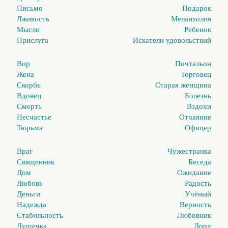
Письмо
Подарок
Лживость
Меланхолия
Мысли
Ребенок
Прислуга
Искатели удовольствий
Вор
Почтальон
Жена
Торговец
Скорбь
Старая женщина
Вдовец
Болезнь
Смерть
Вздохи
Несчастье
Отчаяние
Тюрьма
Офицер
Враг
Чужестранка
Священник
Беседа
Дом
Ожидание
Любовь
Радость
Деньги
Учёный
Надежда
Верность
Стабильность
Любовник
Душечка
Лорд