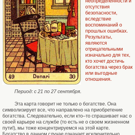
неопределенности и
отсутствия
безопасности,
вследствие
воспоминаний о
прошлых ошибках.
Результаты,
являются
отрицательными
изначально для тех,
кто хочет достичь
богатства через брак
или выгодные
отношения.
Период: с 21 по 27 сентября.
Эта карта говорит не только о богатстве. Она
символизирует все, что направлено на приобретение
богатства. Следовательно, если кто–то спрашивает нас о
своей карьере на службе (то есть не о своем жизненном
пути!), мы тоже концентрируемся на этой карте.
Богатство в данном случае означает исключительно