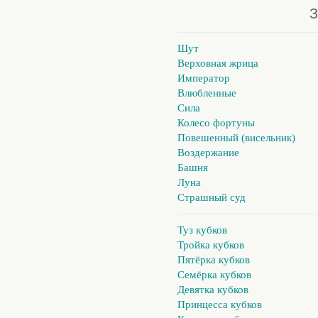
З
Шут
Верховная жрица
Император
Влюбленные
Сила
Колесо фортуны
Повешенный (висельник)
Воздержание
Башня
Луна
Страшный суд
Туз кубков
Тройка кубков
Пятёрка кубков
Семёрка кубков
Девятка кубков
Принцесса кубков