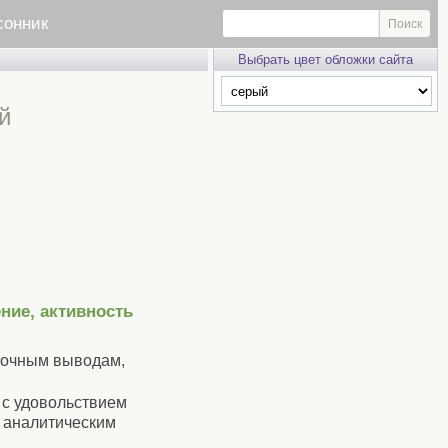
сонник
Выбрать цвет обложки сайта
й
ние, активность
точным выводам,
 с удовольствием
 аналитическим