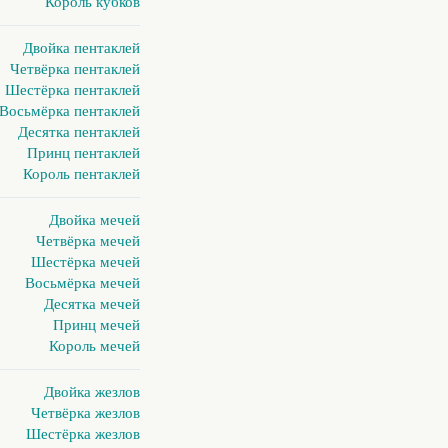
Король кубков
Двойка пентаклей
Четвёрка пентаклей
Шестёрка пентаклей
Восьмёрка пентаклей
Десятка пентаклей
Принц пентаклей
Король пентаклей
Двойка мечей
Четвёрка мечей
Шестёрка мечей
Восьмёрка мечей
Десятка мечей
Принц мечей
Король мечей
Двойка жезлов
Четвёрка жезлов
Шестёрка жезлов