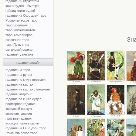
гадание 36 стратагем
книга судеб – быстро
гибрид книги судеб
гадание на Ошо дзен таро
Романтическое таро
таро Брейгеля
таро Иллюминатов
таро Тамплиеров
Зн
сказочное таро
таро Путь снов
цыганский оракул
гадание гуань инь
гадания онлайн
гадания на таро
гадания на рунах
гадания по книге перемен
гадания на картах
гадания на картах Ленорман
гадания маджонг
гадание по книге судеб
всемирное гадание
звездный оракул
книжные гадания
простые гадания
ассоциативные карты
гадания на Ошо дзен таро
Романтическое таро