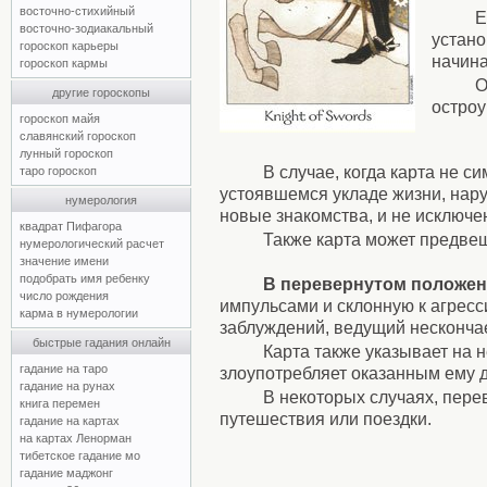
восточно-стихийный
Е
восточно-зодиакальный
устано
гороскоп карьеры
начина
гороскоп кармы
О
другие гороскопы
остроу
гороскоп майя
славянский гороскоп
лунный гороскоп
В случае, когда карта не 
таро гороскоп
устоявшемся укладе жизни, нар
нумерология
новые знакомства, и не исключе
квадрат Пифагора
Также карта может предвещ
нумерологический расчет
значение имени
подобрать имя ребенку
В перевернутом положе
число рождения
импульсами и склонную к агресс
карма в нумерологии
заблуждений, ведущий несконча
быстрые гадания онлайн
Карта также указывает на н
гадание на таро
злоупотребляет оказанным ему 
гадание на рунах
В некоторых случаях, пер
книга перемен
путешествия или поездки.
гадание на картах
на картах Ленорман
тибетское гадание мо
гадание маджонг