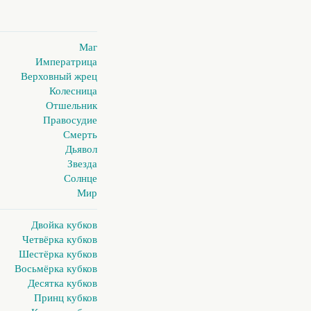
Маг
Императрица
Верховный жрец
Колесница
Отшельник
Правосудие
Смерть
Дьявол
Звезда
Солнце
Мир
Двойка кубков
Четвёрка кубков
Шестёрка кубков
Восьмёрка кубков
Десятка кубков
Принц кубков