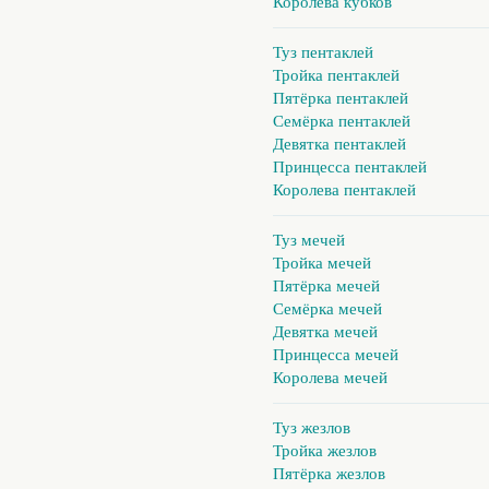
Королева кубков
Туз пентаклей
Тройка пентаклей
Пятёрка пентаклей
Семёрка пентаклей
Девятка пентаклей
Принцесса пентаклей
Королева пентаклей
Туз мечей
Тройка мечей
Пятёрка мечей
Семёрка мечей
Девятка мечей
Принцесса мечей
Королева мечей
Туз жезлов
Тройка жезлов
Пятёрка жезлов