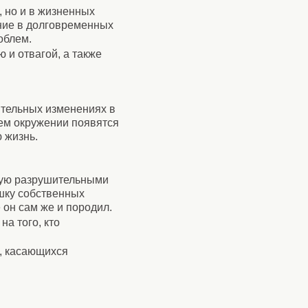
, но и в жизненных
ение в долговременных
облем.
 и отвагой, а также
чительных изменениях в
ем окружении появятся
 жизнь.
мую разрушительными
ушку собственных
он сам же и породил.
на того, кто
, касающихся