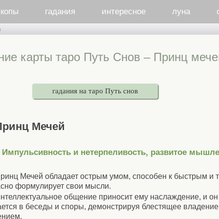
скопы
гадания
интересное
луна
в
ние карты таро Путь Снов – Принц мече
гадания на таро Путь снов
Принц Мечей
Импульсивность и нетерпеливость, развитое мышле
ринц Мечей обладает острым умом, способен к быстрым и 
сно формулирует свои мысли.
нтеллектуальное общение приносит ему наслаждение, и он
ется в беседы и споры, демонстрируя блестящее владение
нием.