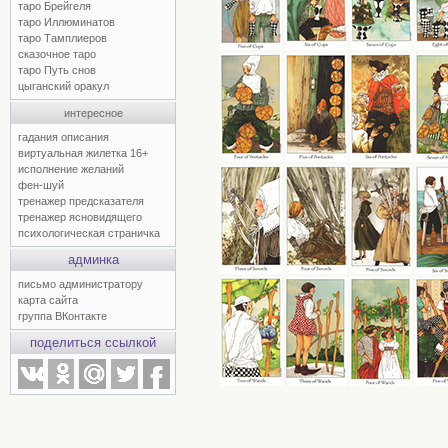
таро Брейгеля
таро Иллюминатов
таро Тамплиеров
сказочное таро
таро Путь снов
цыганский оракул
интересное
гадания описания
виртуальная жилетка 16+
исполнение желаний
фен-шуй
тренажер предсказателя
тренажер ясновидящего
психологическая страничка
админка
письмо администратору
карта сайта
группа ВКонтакте
поделиться ссылкой