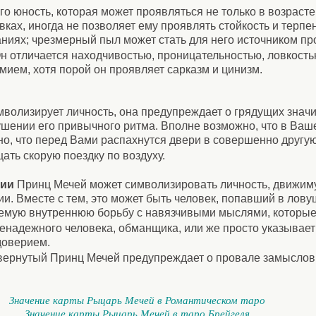
го юность, которая может проявляться не только в возрасте
вках, иногда не позволяет ему проявлять стойкость и терп
ниях; чрезмерный пыл может стать для него источником пр
н отличается находчивостью, проницательностью, ловкостью
мием, хотя порой он проявляет сарказм и цинизм.
символизирует личность, она предупреждает о грядущих зна
ушении его привычного ритма. Вполне возможно, что в Ваш
но, что перед Вами распахнутся двери в совершенно другую
ать скорую поездку по воздуху.
нии
Принц Мечей может символизировать личность, движи
ии. Вместе с тем, это может быть человек, попавший в лов
емую внутреннюю борьбу с навязчивыми мыслями, которые 
енадежного человека, обманщика, или же просто указывает 
доверием.
евернутый Принц Мечей предупреждает о провале замыслов
Значение карты Рыцарь Мечей в Романтическом таро
Значение карты Рыцарь Мечей в таро Брейгеля