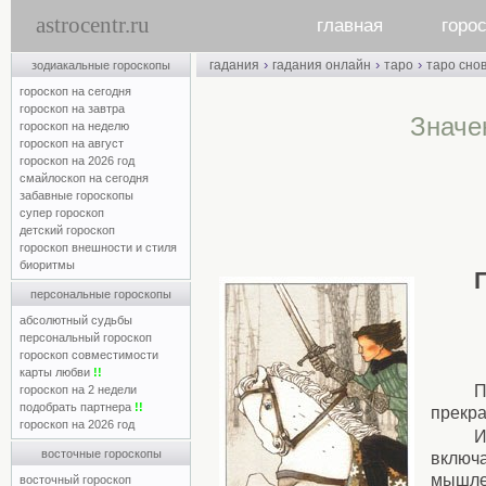
astrocentr.ru
главная
горо
›
›
›
гадания
гадания онлайн
таро
таро сно
зодиакальные гороскопы
гороскоп на сегодня
гороскоп на завтра
Значе
гороскоп на неделю
гороскоп на август
гороскоп на 2026 год
смайлоскоп на сегодня
забавные гороскопы
супер гороскоп
детский гороскоп
гороскоп внешности и стиля
биоритмы
персональные гороскопы
абсолютный судьбы
персональный гороскоп
гороскоп совместимости
карты любви
!!
П
гороскоп на 2 недели
подобрать партнера
!!
прекра
гороскоп на 2026 год
И
восточные гороскопы
включа
мышле
восточный гороскоп