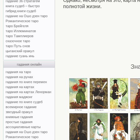
Однако, несмотря на это, карта
гадание 36 стратагем
полнотой жизни.
книга судеб – быстро
гибрид книги судеб
гадание на Ошо дзен таро
Романтическое таро
таро Брейгеля
таро Иллюминатов
таро Тамплиеров
сказочное таро
таро Путь снов
цыганский оракул
гадание гуань инь
гадания онлайн
Зн
гадания на таро
гадания на рунах
гадания по книге перемен
гадания на картах
гадания на картах Ленорман
гадания маджонг
гадание по книге судеб
всемирное гадание
звездный оракул
книжные гадания
простые гадания
ассоциативные карты
гадания на Ошо дзен таро
Романтическое таро