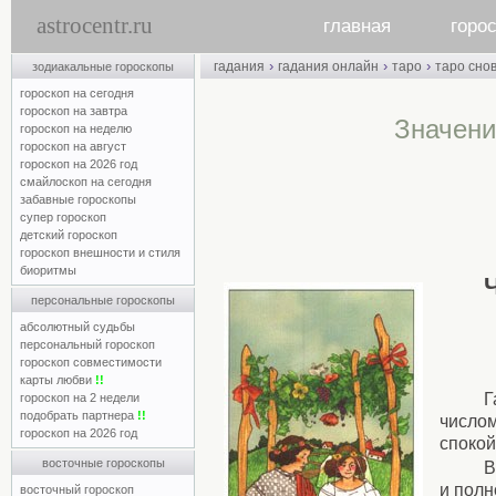
astrocentr.ru
главная
горо
›
›
›
гадания
гадания онлайн
таро
таро сно
зодиакальные гороскопы
гороскоп на сегодня
гороскоп на завтра
Значени
гороскоп на неделю
гороскоп на август
гороскоп на 2026 год
смайлоскоп на сегодня
забавные гороскопы
супер гороскоп
детский гороскоп
гороскоп внешности и стиля
биоритмы
персональные гороскопы
абсолютный судьбы
персональный гороскоп
гороскоп совместимости
карты любви
!!
Г
гороскоп на 2 недели
подобрать партнера
!!
числом
гороскоп на 2026 год
спокой
восточные гороскопы
В
и полн
восточный гороскоп