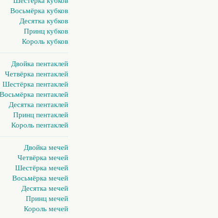
Шестёрка кубков
Восьмёрка кубков
Десятка кубков
Принц кубков
Король кубков
Двойка пентаклей
Четвёрка пентаклей
Шестёрка пентаклей
Восьмёрка пентаклей
Десятка пентаклей
Принц пентаклей
Король пентаклей
Двойка мечей
Четвёрка мечей
Шестёрка мечей
Восьмёрка мечей
Десятка мечей
Принц мечей
Король мечей