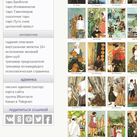
таро Брейгеля
таро Иллюминатов
таро Тамплиеров
сказочное таро
таро Путь снов
цыганский оракул
интересное
гадания описания
виртуальная жилетка 16+
исполнение желаний
фен-шуй
тренажер предсказателя
тренажер ясновидящего
психологическая страничка
админка
письмо администратору
карта сайта
группа ВКонтакте
Канал в Telegram
поделиться ссылкой