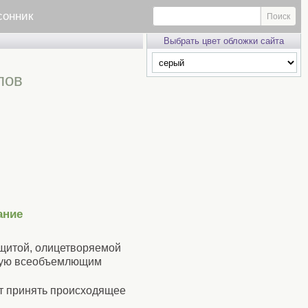
сонник
Выбрать цвет обложки сайта
лов
ание
ащитой, олицетворяемой
нную всеобъемлющим
ет принять происходящее