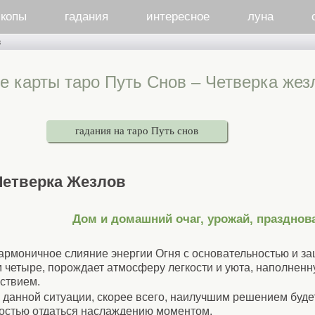
скопы
гадания
интересное
луна
в
е карты таро Путь Снов – Четверка жез
гадания на таро Путь снов
Четверка Жезлов
Дом и домашний очаг, урожай, празднов
армоничное слияние энергии Огня с основательностью и з
 четыре, порождает атмосферу легкости и уюта, наполне
ствием.
 данной ситуации, скорее всего, наилучшим решением буд
остью отдаться наслаждению моментом.