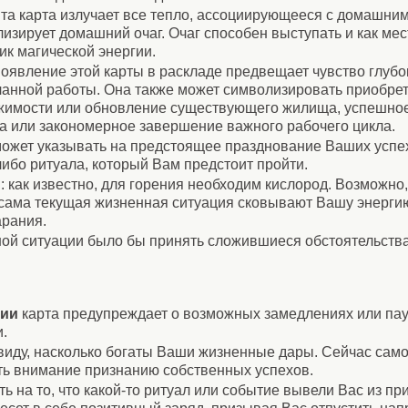
та карта излучает все тепло, ассоциирующееся с домашним
изирует домашний очаг. Очаг способен выступать и как мест
ик магической энергии.
оявление этой карты в раскладе предвещает чувство глубо
анной работы. Она также может символизировать приобре
имости или обновление существующего жилища, успешное
а или закономерное завершение важного рабочего цикла.
может указывать на предстоящее празднование Ваших успе
либо ритуала, который Вам предстоит пройти.
: как известно, для горения необходим кислород. Возможно
 сама текущая жизненная ситуация сковывают Вашу энергию
арания.
ой ситуации было бы принять сложившиеся обстоятельства
нии
карта предупреждает о возможных замедлениях или па
.
виду, насколько богаты Ваши жизненные дары. Сейчас сам
ть внимание признанию собственных успехов.
ь на то, что какой-то ритуал или событие вывели Вас из п