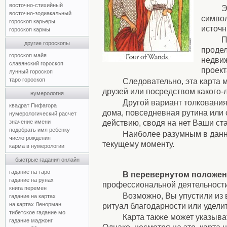
восточно-стихийный
Э
восточно-зодиакальный
символ
гороскоп карьеры
источн
гороскоп кармы
П
другие гороскопы
продел
гороскоп майя
недвиж
славянский гороскоп
проект
лунный гороскоп
таро гороскоп
Следовательно, эта карта 
друзей или посредством какого-
нумерология
Другой вариант толкования
квадрат Пифагора
дома, повседневная рутина или
нумерологический расчет
значение имени
действию, сводя на нет Ваши ст
подобрать имя ребенку
Наиболее разумным в данн
число рождения
текущему моменту.
карма в нумерологии
быстрые гадания онлайн
гадание на таро
В перевернутом положе
гадание на рунах
профессиональной деятельности
книга перемен
Возможно, Вы упустили из 
гадание на картах
на картах Ленорман
ритуал благодарности или удели
тибетское гадание мо
Карта также может указыват
гадание маджонг