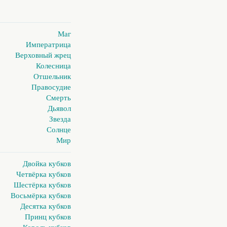
Маг
Императрица
Верховный жрец
Колесница
Отшельник
Правосудие
Смерть
Дьявол
Звезда
Солнце
Мир
Двойка кубков
Четвёрка кубков
Шестёрка кубков
Восьмёрка кубков
Десятка кубков
Принц кубков