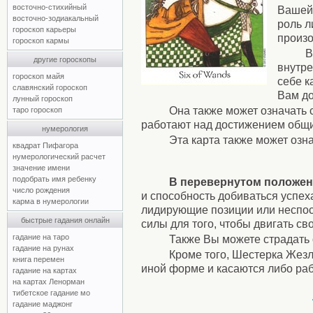
восточно-стихийный
Вашей 
восточно-зодиакальный
роль л
гороскоп карьеры
произ
гороскоп кармы
В
другие гороскопы
внутре
гороскоп майя
себе к
славянский гороскоп
Вам до
лунный гороскоп
Она также может означать 
таро гороскоп
работают над достижением общи
нумерология
Эта карта также может оз
квадрат Пифагора
нумерологический расчет
значение имени
подобрать имя ребенку
В перевернутом положе
число рождения
и способность добиваться успех
карма в нумерологии
лидирующие позиции или неспосо
быстрые гадания онлайн
силы для того, чтобы двигать с
гадание на таро
Также Вы можете страдать 
гадание на рунах
Кроме того, Шестерка Жезл
книга перемен
иной форме и касаются либо ра
гадание на картах
на картах Ленорман
тибетское гадание мо
гадание маджонг