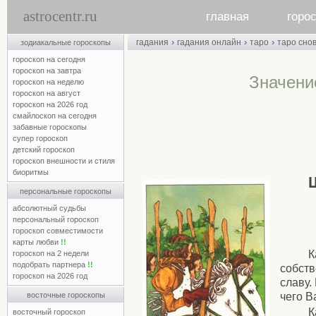
astrocentr.ru
главная
горо
›
›
›
гадания
гадания онлайн
таро
таро сно
зодиакальные гороскопы
гороскоп на сегодня
гороскоп на завтра
Значени
гороскоп на неделю
гороскоп на август
гороскоп на 2026 год
смайлоскоп на сегодня
забавные гороскопы
супер гороскоп
детский гороскоп
гороскоп внешности и стиля
биоритмы
персональные гороскопы
абсолютный судьбы
персональный гороскоп
гороскоп совместимости
карты любви
!!
К
гороскоп на 2 недели
подобрать партнера
!!
собств
гороскоп на 2026 год
славу.
восточные гороскопы
чего В
К
восточный гороскоп