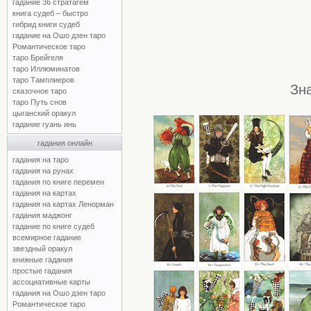
гадание 36 стратагем
книга судеб – быстро
гибрид книги судеб
гадание на Ошо дзен таро
Романтическое таро
таро Брейгеля
таро Иллюминатов
таро Тамплиеров
Зн
сказочное таро
таро Путь снов
цыганский оракул
гадание гуань инь
гадания онлайн
гадания на таро
гадания на рунах
гадания по книге перемен
гадания на картах
гадания на картах Ленорман
гадания маджонг
гадание по книге судеб
всемирное гадание
звездный оракул
книжные гадания
простые гадания
ассоциативные карты
гадания на Ошо дзен таро
Романтическое таро