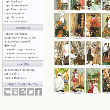
таро Брейгеля
таро Иллюминатов
таро Тамплиеров
сказочное таро
таро Путь снов
цыганский оракул
интересное
гадания описания
виртуальная жилетка 16+
исполнение желаний
фен-шуй
тренажер предсказателя
тренажер ясновидящего
психологическая страничка
админка
письмо администратору
карта сайта
группа ВКонтакте
поделиться ссылкой