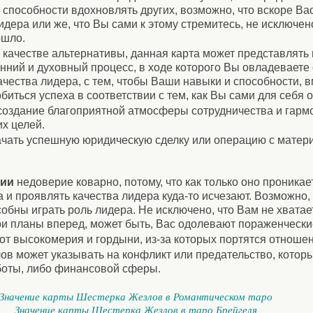
способности вдохновлять других, возможно, что вскоре Вас
идера или же, что Вы сами к этому стремитесь, не исключено
ошло.
 качестве альтернативы, данная карта может представлять
нний и духовный процесс, в ходе которого Вы овладеваете 
ачества лидера, с тем, чтобы Ваши навыки и способности, 
биться успеха в соответствии с тем, как Вы сами для себя 
создание благоприятной атмосферы сотрудничества и гармо
х целей.
начать успешную юридическую сделку или операцию с мате
нии
недоверие коварно, потому, что как только оно проникае
а и проявлять качества лидера куда-то исчезают. Возможно,
бны играть роль лидера. Не исключено, что Вам не хватает
вои планы вперед, может быть, Вас одолевают пораженчески
от высокомерия и гордыни, из-за которых портятся отношен
ов может указывать на конфликт или предательство, котор
боты, либо финансовой сферы.
Значение карты Шестерка Жезлов в Романтическом таро
Значение карты Шестерка Жезлов в таро Брейгеля