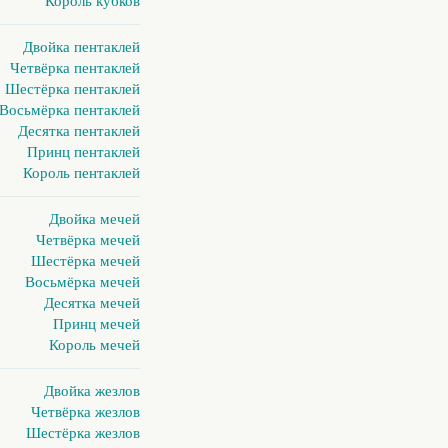
Король кубков
Двойка пентаклей
Четвёрка пентаклей
Шестёрка пентаклей
Восьмёрка пентаклей
Десятка пентаклей
Принц пентаклей
Король пентаклей
Двойка мечей
Четвёрка мечей
Шестёрка мечей
Восьмёрка мечей
Десятка мечей
Принц мечей
Король мечей
Двойка жезлов
Четвёрка жезлов
Шестёрка жезлов