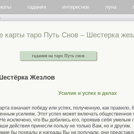
скопы
гадания
интересное
луна
в
е карты таро Путь Снов – Шестерка жез
гадания на таро Путь снов
Шестёрка Жезлов
Усилия и успех в делах
арта означает победу или успех, полученную, как правило,
енным усилиям. Этот успех может включать общественное 
 Не исключено, что Вы добились его, проявив себя умелым 
аши действия принесли пользу не только Вам, но и другим.
акие бы похвалы и награды Вы ни получали, они представл