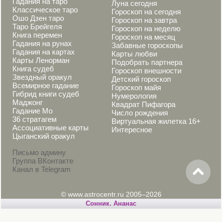
Гадания на таро
Луна сегодня
Классическое таро
Гороскоп на сегодня
Ошо Дзен таро
Гороскоп на завтра
Таро Брейгеля
Гороскоп на неделю
Книга перемен
Гороскоп на месяц
Гадания на рунах
Забавные гороскопы
Гадания на картах
Карты любви
Карты Ленорман
Подобрать партнера
Книга судеб
Гороскоп внешности
Звездный оракул
Детский гороскоп
Всемирное гадание
Гороскоп майя
Гибрид книги судеб
Нумерология
Маджонг
Квадрат Пифагора
Гадание Мо
Число рождения
36 стратагем
Виртуальная жилетка 16+
Ассоциативные карты
Интересное
Цыганский оракул
Письмо админу
Группа ВКонтакте
Канал в Telegram
© www.astrocentr.ru 2005–2026
Cонник. Ананас