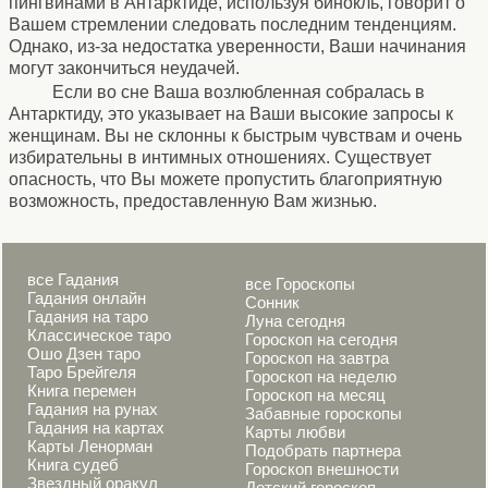
пингвинами в Антарктиде, используя бинокль, говорит о
Вашем стремлении следовать последним тенденциям.
Однако, из-за недостатка уверенности, Ваши начинания
могут закончиться неудачей.
Если во сне Ваша возлюбленная собралась в
Антарктиду, это указывает на Ваши высокие запросы к
женщинам. Вы не склонны к быстрым чувствам и очень
избирательны в интимных отношениях. Существует
опасность, что Вы можете пропустить благоприятную
возможность, предоставленную Вам жизнью.
все Гадания
все Гороскопы
Гадания онлайн
Сонник
Гадания на таро
Луна сегодня
Классическое таро
Гороскоп на сегодня
Ошо Дзен таро
Гороскоп на завтра
Таро Брейгеля
Гороскоп на неделю
Книга перемен
Гороскоп на месяц
Гадания на рунах
Забавные гороскопы
Гадания на картах
Карты любви
Карты Ленорман
Подобрать партнера
Книга судеб
Гороскоп внешности
Звездный оракул
Детский гороскоп