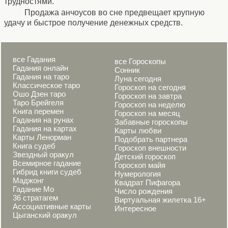
трудностями.
Продажа анчоусов во сне предвещает крупную
удачу и быстрое получение денежных средств.
все Гадания
все Гороскопы
Гадания онлайн
Сонник
Гадания на таро
Луна сегодня
Классическое таро
Гороскоп на сегодня
Ошо Дзен таро
Гороскоп на завтра
Таро Брейгеля
Гороскоп на неделю
Книга перемен
Гороскоп на месяц
Гадания на рунах
Забавные гороскопы
Гадания на картах
Карты любви
Карты Ленорман
Подобрать партнера
Книга судеб
Гороскоп внешности
Звездный оракул
Детский гороскоп
Всемирное гадание
Гороскоп майя
Гибрид книги судеб
Нумерология
Маджонг
Квадрат Пифагора
Гадание Мо
Число рождения
36 стратагем
Виртуальная жилетка 16+
Ассоциативные карты
Интересное
Цыганский оракул