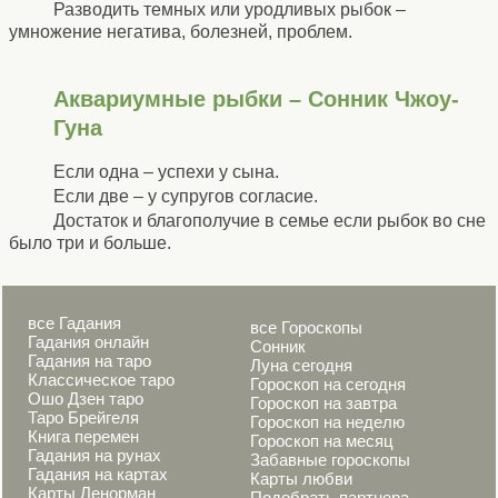
Разводить темных или уродливых рыбок –
умножение негатива, болезней, проблем.
Аквариумные рыбки – Сонник Чжоу-
Гуна
Если одна – успехи у сына.
Если две – у супругов согласие.
Достаток и благополучие в семье если рыбок во сне
было три и больше.
все Гадания
все Гороскопы
Гадания онлайн
Сонник
Гадания на таро
Луна сегодня
Классическое таро
Гороскоп на сегодня
Ошо Дзен таро
Гороскоп на завтра
Таро Брейгеля
Гороскоп на неделю
Книга перемен
Гороскоп на месяц
Гадания на рунах
Забавные гороскопы
Гадания на картах
Карты любви
Карты Ленорман
Подобрать партнера