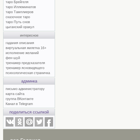
таро Брейгеля
таро Иллюминатов
таро Тамплиеров
сказочное таро
таро Путь снов
цыганский оракул
интересное
гадания описания
виртуальная жилетка 16+
исполнение желаний
фен-шуй
тренажер предсказателя
тренажер ясновидящего
психологическая страничка
админка
письмо администратору
карта сайта
группа ВКонтакте
Канал в Telegram
поделиться ссылкой