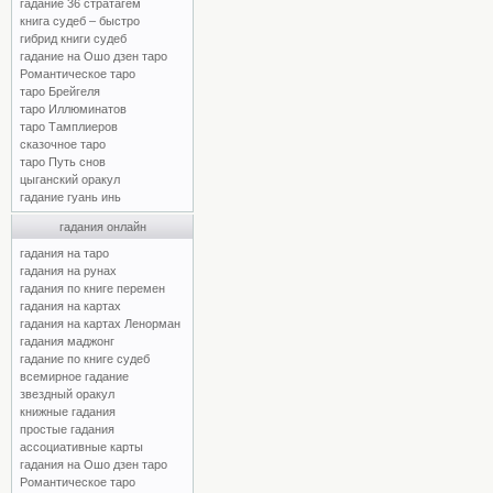
гадание 36 стратагем
книга судеб – быстро
гибрид книги судеб
гадание на Ошо дзен таро
Романтическое таро
таро Брейгеля
таро Иллюминатов
таро Тамплиеров
сказочное таро
таро Путь снов
цыганский оракул
гадание гуань инь
гадания онлайн
гадания на таро
гадания на рунах
гадания по книге перемен
гадания на картах
гадания на картах Ленорман
гадания маджонг
гадание по книге судеб
всемирное гадание
звездный оракул
книжные гадания
простые гадания
ассоциативные карты
гадания на Ошо дзен таро
Романтическое таро