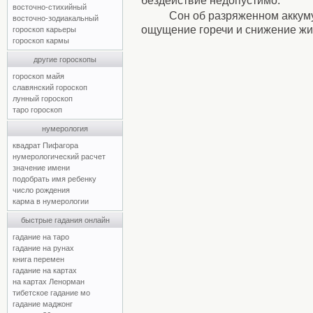
бездействие недопустимо.
восточно-стихийный
Сон об разряженном аккум
восточно-зодиакальный
ощущение горечи и снижение жи
гороскоп карьеры
гороскоп кармы
другие гороскопы
гороскоп майя
славянский гороскоп
лунный гороскоп
таро гороскоп
нумерология
квадрат Пифагора
нумерологический расчет
значение имени
подобрать имя ребенку
число рождения
карма в нумерологии
быстрые гадания онлайн
гадание на таро
гадание на рунах
книга перемен
гадание на картах
на картах Ленорман
тибетское гадание мо
гадание маджонг