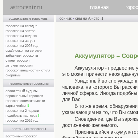
astrocentr.ru
главная
горо
›
сонник
сны на А - стр. 1
зодиакальные гороскопы
гороскоп на сегодня
гороскоп на завтра
гороскоп на неделю
гороскоп на август
гороскоп на 2026 год
смайлоскоп на сегодня
Аккумулятор – Сов
забавные гороскопы
супер гороскоп
детский гороскоп
Аккумулятор - предвестие 
гороскоп внешности и стиля
это может принести неожиданну
биоритмы
Увиденный во сне украденн
персональные гороскопы
человека, на которого Вы рассч
абсолютный судьбы
личной сферах. Иногда подобны
персональный гороскоп
для Вас.
гороскоп совместимости
В то же время, обнаружени
карты любви
!!
гороскоп на 2 недели
указывающим на то, что Вы смож
подобрать партнера
!!
Сновидение, где Вы заряжа
гороскоп на 2026 год
достижению желаемого.
восточные гороскопы
Приснившийся аккумулятор 
восточный гороскоп