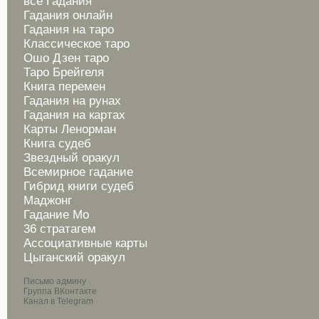
все Гадания
Гадания онлайн
Гадания на таро
Классическое таро
Ошо Дзен таро
Таро Брейгеля
Книга перемен
Гадания на рунах
Гадания на картах
Карты Ленорман
Книга судеб
Звездный оракул
Всемирное гадание
Гибрид книги судеб
Маджонг
Гадание Мо
36 стратагем
Ассоциативные карты
Цыганский оракул
Письмо админу
Группа ВКонтакте
Канал в Telegram