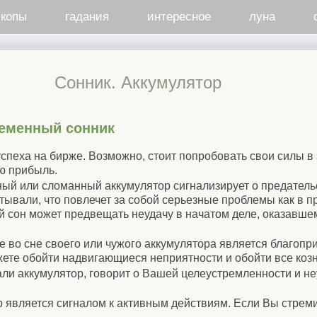
скопы
гадания
интересное
луна
Cонник. Аккумулятор
ременный сонник
успеха на бирже. Возможно, стоит попробовать свои силы в 
ю прибыль.
ый или сломанный аккумулятор сигнализирует о предательс
итывали, что повлечет за собой серьезные проблемы как в п
й сон может предвещать неудачу в начатом деле, оказавш
е во сне своего или чужого аккумулятора является благопр
ете обойти надвигающиеся неприятности и обойти все козн
ли аккумулятор, говорит о Вашей целеустремленности и не
является сигналом к активным действиям. Если Вы стремит