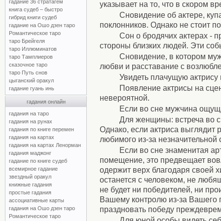
гадание 36 стратагем
указывает на то, что в скором в
книга судеб – быстро
Сновидение об актере, куп
гибрид книги судеб
поклонников. Однако не стоит п
гадание на Ошо дзен таро
Романтическое таро
Сон о бродячих актерах - 
таро Брейгеля
стороны близких людей. Эти соб
таро Иллюминатов
Сновидение, в котором муж
таро Тамплиеров
сказочное таро
любви и расставание с возлюбле
таро Путь снов
Увидеть плачущую актрису 
цыганский оракул
Появление актрисы на сце
гадание гуань инь
невероятной.
гадания онлайн
Если во сне мужчина ощуща
гадания на таро
Для женщины: встреча во с
гадания на рунах
Однако, если актриса выглядит 
гадания по книге перемен
гадания на картах
любимого из-за незначительной 
гадания на картах Ленорман
Если во сне знаменитая ар
гадания маджонг
помещение, это предвещает вов
гадание по книге судеб
одержит верх благодаря своей хи
всемирное гадание
звездный оракул
останется с человеком, не любящ
книжные гадания
не будет ни победителей, ни про
простые гадания
Вашему контролю из-за Вашего п
ассоциативные карты
праздновать победу преждевреме
гадания на Ошо дзен таро
Романтическое таро
Для юной особы видеть себ