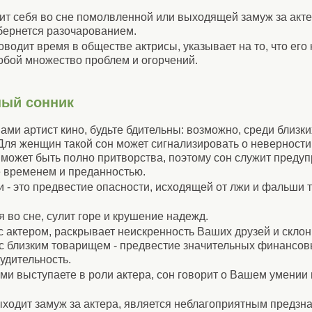
т себя во сне помолвленной или выходящей замуж за актер
бернется разочарованием.
водит время в обществе актрисы, указывает на то, что его
обой множество проблем и огорчений.
ный сонник
ами артист кино, будьте бдительны: возможно, среди близки
Для женщин такой сон может сигнализировать о неверности 
 может быть полно притворства, поэтому сон служит преду
е временем и преданностью.
и - это предвестие опасности, исходящей от лжи и фальши 
 во сне, сулит горе и крушение надежд.
 с актером, раскрывает неискренность Ваших друзей и скло
с близким товарищем - предвестие значительных финансов
удительность.
ами выступаете в роли актера, сон говорит о Вашем умении
ыходит замуж за актера, является неблагоприятным предзн