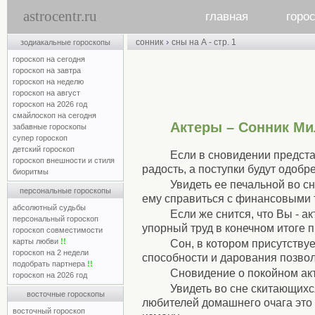
astrocentr.ru
главная
горо
›
сонник
сны на А - стр. 1
зодиакальные гороскопы
гороскоп на сегодня
гороскоп на завтра
гороскоп на неделю
гороскоп на август
гороскоп на 2026 год
смайлоскоп на сегодня
Актеры – Сонник М
забавные гороскопы
супер гороскоп
детский гороскоп
Если в сновидении предстае
гороскоп внешности и стиля
радость, а поступки будут одоб
биоритмы
Увидеть ее печальной во сн
персональные гороскопы
ему справиться с финансовыми 
абсолютный судьбы
Если же снится, что Вы - а
персональный гороскоп
упорный труд в конечном итоге 
гороскоп совместимости
карты любви
!!
Сон, в котором присутствуе
гороскоп на 2 недели
способности и дарования позвол
подобрать партнера
!!
Сновидение о покойном акт
гороскоп на 2026 год
Увидеть во сне скитающихс
восточные гороскопы
любителей домашнего очага это
восточный гороскоп