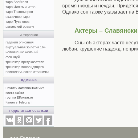
таро Брейгеля
время нужды и неудач. Придется
таро Иллюминатов
Однако сон также указывает на 
таро Тамплиеров
сказочное таро
таро Путь снов
цыганский оракул
Актеры – Славянски
интересное
Сны об актерах часто несу
гадания описания
виртуальная жилетка 16+
любви, крушение надежд, неприя
исполнение желаний
фен-шуй
тренажер предсказателя
тренажер ясновидящего
психологическая страничка
админка
письмо администратору
карта сайта
группа ВКонтакте
Канал в Telegram
поделиться ссылкой