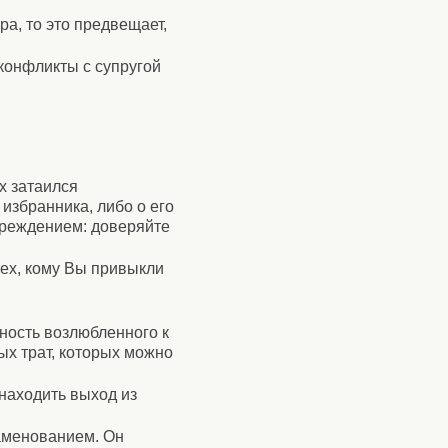
а, то это предвещает,
 конфликты с супругой
х затаился
избранника, либо о его
преждением: доверяйте
тех, кому Вы привыкли
нность возлюбленного к
ых трат, которых можно
 находить выход из
аменованием. Он