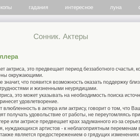
скопы
гадания
интересное
луна
Cонник. Актеры
иллера
т актриса, это предвещает период беззаботного счастья, к
рены окружающими.
е значит, что появится возможность оказать поддержку близ
трудностями и жизненными неурядицами.
ктриса, это может указывать на необходимость поиска источ
принесет удовлетворение.
т влюбленность в актера или актрису, говорит о том, что В
ят получать удовольствие от работы, не переутомляясь при
ере или актрисе предвещает крах задуманного из-за серье
я, нуждающихся артистов - к неблагоприятным переменам в
 также является предостережением о грядущих изменениях