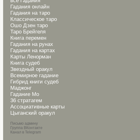
все Гадания
Гадания онлайн
Гадания на таро
Классическое таро
Ошо Дзен таро
Таро Брейгеля
Книга перемен
Гадания на рунах
Гадания на картах
Карты Ленорман
Книга судеб
Звездный оракул
Всемирное гадание
Гибрид книги судеб
Маджонг
Гадание Мо
36 стратагем
Ассоциативные карты
Цыганский оракул
Письмо админу
Группа ВКонтакте
Канал в Telegram