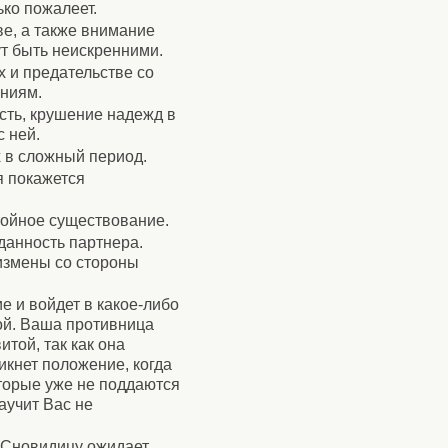
ько пожалеет.
ве, а также внимание
ут быть неискренними.
 и предательстве со
аниям.
сть, крушение надежд в
 ней.
х в сложный период.
я покажется
стойное существование.
данность партнера.
 измены со стороны
е и войдет в какое-либо
ой. Ваша противница
той, так как она
икнет положение, когда
оторые уже не поддаются
аучит Вас не
. Сновидицу ожидает