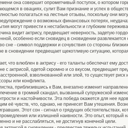
ремени она совершит опрометчивый поступок, о котором гор
ающемся в овациях, сулит Вам признание и успех в общест
олностью полагаться на лестные отзывы, поскольку они мог
предупреждение о возможных финансовых потерях, неудачах
ытия могут привести к нестабильности и глубоким пережив
чина видит актрису, предвещает неверность, задетую гордо
нной, особенно если сновидец в сновидении развлекается с
во сне - символ поддержки и сочувствия со стороны близки
не в сновидении предвещает щекотливую ситуацию, котора
ет, что влюблен в актрису - его таланты обеспечат ему до
не с актрисой, одетой скромно и со вкусом, предвещает пре
расстроенной, взволнованной или злой, то существует риск
ссоры или конфликта.
тистка, приблизившись к Вам, внезапно изменит направлени
лечение в громкий скандал, вызванный супружеской измен
трости и настойчивости. Эта победа окажется для нее ядови
им её чувств, что, однако, не принесет Вам утешения. Возн
игравших. Этот сон - сигнал о грядущих обстоятельствах, к
ромедления или излишней наивности. Это опыт, который н
нно и не расслабляться, не достигнув конечной цели.
я актрисой в сновидении - предвестие тяжелых испытаний