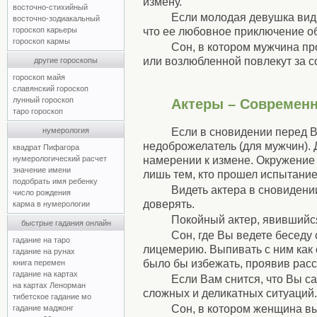
измену.
восточно-стихийный
Если молодая девушка види
восточно-зодиакальный
что ее любовное приключение о
гороскоп карьеры
гороскоп кармы
Сон, в котором мужчина про
или возлюбленной повлекут за с
другие гороскопы
гороскоп майя
славянский гороскоп
лунный гороскоп
Актеры – Современ
таро гороскоп
Если в сновидении перед В
нумерология
недоброжелатель (для мужчин). 
квадрат Пифагора
намерении к измене. Окружение
нумерологический расчет
значение имени
лишь тем, кто прошел испытани
подобрать имя ребенку
Видеть актера в сновидени
число рождения
доверять.
карма в нумерологии
Покойный актер, явившийся
быстрые гадания онлайн
Сон, где Вы ведете беседу
гадание на таро
лицемерию. Выпивать с ним как 
гадание на рунах
было бы избежать, проявив расс
книга перемен
гадание на картах
Если Вам снится, что Вы с
на картах Ленорман
сложных и деликатных ситуаций.
тибетское гадание мо
Сон, в котором женщина в
гадание маджонг