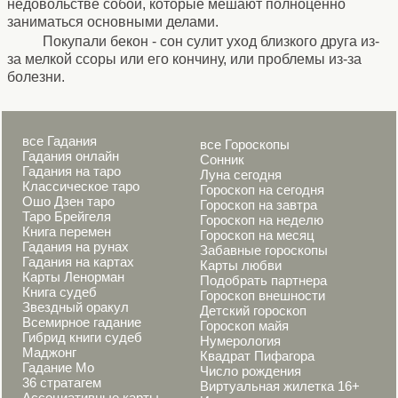
недовольстве собой, которые мешают полноценно
заниматься основными делами.
Покупали бекон - сон сулит уход близкого друга из-
за мелкой ссоры или его кончину, или проблемы из-за
болезни.
все Гадания
все Гороскопы
Гадания онлайн
Сонник
Гадания на таро
Луна сегодня
Классическое таро
Гороскоп на сегодня
Ошо Дзен таро
Гороскоп на завтра
Таро Брейгеля
Гороскоп на неделю
Книга перемен
Гороскоп на месяц
Гадания на рунах
Забавные гороскопы
Гадания на картах
Карты любви
Карты Ленорман
Подобрать партнера
Книга судеб
Гороскоп внешности
Звездный оракул
Детский гороскоп
Всемирное гадание
Гороскоп майя
Гибрид книги судеб
Нумерология
Маджонг
Квадрат Пифагора
Гадание Мо
Число рождения
36 стратагем
Виртуальная жилетка 16+
Ассоциативные карты