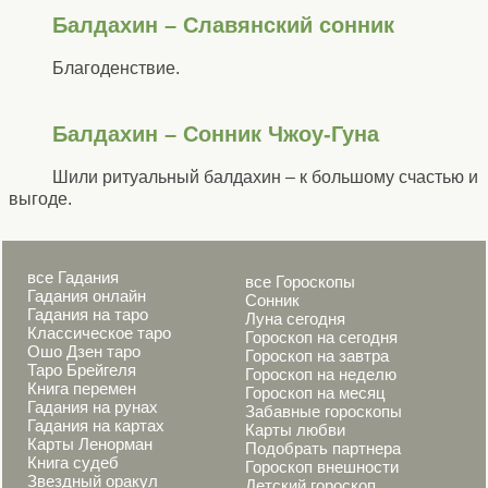
Балдахин – Славянский сонник
Благоденствие.
Балдахин – Сонник Чжоу-Гуна
Шили ритуальный балдахин – к большому счастью и
выгоде.
все Гадания
все Гороскопы
Гадания онлайн
Сонник
Гадания на таро
Луна сегодня
Классическое таро
Гороскоп на сегодня
Ошо Дзен таро
Гороскоп на завтра
Таро Брейгеля
Гороскоп на неделю
Книга перемен
Гороскоп на месяц
Гадания на рунах
Забавные гороскопы
Гадания на картах
Карты любви
Карты Ленорман
Подобрать партнера
Книга судеб
Гороскоп внешности
Звездный оракул
Детский гороскоп