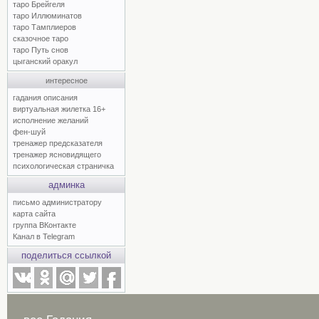
таро Брейгеля
таро Иллюминатов
таро Тамплиеров
сказочное таро
таро Путь снов
цыганский оракул
интересное
гадания описания
виртуальная жилетка 16+
исполнение желаний
фен-шуй
тренажер предсказателя
тренажер ясновидящего
психологическая страничка
админка
письмо администратору
карта сайта
группа ВКонтакте
Канал в Telegram
поделиться ссылкой