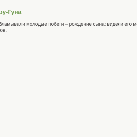
оу-Гуна
 обламывали молодые побеги – рождение сына; видели его 
ов.