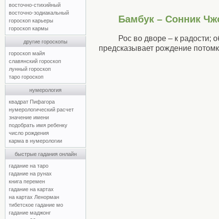
восточно-стихийный
восточно-зодиакальный
Бамбук – Сонник Чж
гороскоп карьеры
гороскоп кармы
Рос во дворе – к радости;
другие гороскопы
предсказывает рождение потомк
гороскоп майя
славянский гороскоп
лунный гороскоп
таро гороскоп
нумерология
квадрат Пифагора
нумерологический расчет
значение имени
подобрать имя ребенку
число рождения
карма в нумерологии
быстрые гадания онлайн
гадание на таро
гадание на рунах
книга перемен
гадание на картах
на картах Ленорман
тибетское гадание мо
гадание маджонг