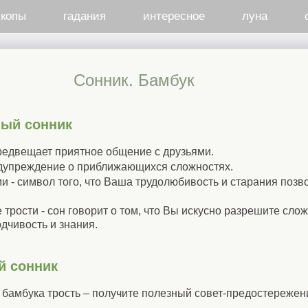
скопы
гадания
интересное
луна
Cонник. Бамбук
ный сонник
редвещает приятное общение с друзьями.
редупреждение о приближающихся сложностях.
и - символ того, что Ваша трудолюбивость и старания позв
трости - сон говорит о том, что Вы искусно разрешите сло
одчивость и знания.
й сонник
 бамбука трость – получите полезный совет-предостережен