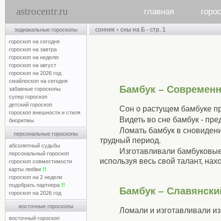
astrocentr.ru
главная
горо
›
сонник
сны на Б - стр. 1
зодиакальные гороскопы
гороскоп на сегодня
гороскоп на завтра
гороскоп на неделю
гороскоп на август
гороскоп на 2026 год
смайлоскоп на сегодня
Бамбук – Современ
забавные гороскопы
супер гороскоп
детский гороскоп
Сон о растущем бамбуке п
гороскоп внешности и стиля
Видеть во сне бамбук - п
биоритмы
Ломать бамбук в сновидени
персональные гороскопы
трудный период.
абсолютный судьбы
Изготавливали бамбуковые 
персональный гороскоп
используя весь свой талант, нах
гороскоп совместимости
карты любви
!!
гороскоп на 2 недели
подобрать партнера
!!
Бамбук – Славянски
гороскоп на 2026 год
восточные гороскопы
Ломали и изготавливали из
восточный гороскоп