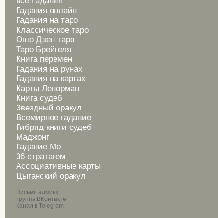
все Гадания
Гадания онлайн
Гадания на таро
Классическое таро
Ошо Дзен таро
Таро Брейгеля
Книга перемен
Гадания на рунах
Гадания на картах
Карты Ленорман
Книга судеб
Звездный оракул
Всемирное гадание
Гибрид книги судеб
Маджонг
Гадание Мо
36 стратагем
Ассоциативные карты
Цыганский оракул
Письмо админу
Группа ВКонтакте
Канал в Telegram