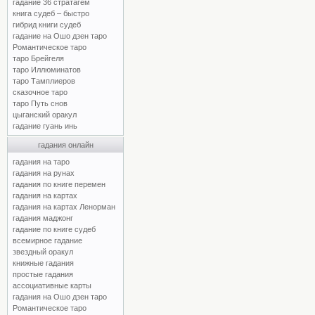
гадание 36 стратагем
книга судеб – быстро
гибрид книги судеб
гадание на Ошо дзен таро
Романтическое таро
таро Брейгеля
таро Иллюминатов
таро Тамплиеров
сказочное таро
таро Путь снов
цыганский оракул
гадание гуань инь
гадания онлайн
гадания на таро
гадания на рунах
гадания по книге перемен
гадания на картах
гадания на картах Ленорман
гадания маджонг
гадание по книге судеб
всемирное гадание
звездный оракул
книжные гадания
простые гадания
ассоциативные карты
гадания на Ошо дзен таро
Романтическое таро