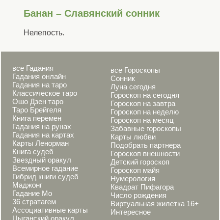
Банан – Славянский сонник
Нелепость.
все Гадания
все Гороскопы
Гадания онлайн
Сонник
Гадания на таро
Луна сегодня
Классическое таро
Гороскоп на сегодня
Ошо Дзен таро
Гороскоп на завтра
Таро Брейгеля
Гороскоп на неделю
Книга перемен
Гороскоп на месяц
Гадания на рунах
Забавные гороскопы
Гадания на картах
Карты любви
Карты Ленорман
Подобрать партнера
Книга судеб
Гороскоп внешности
Звездный оракул
Детский гороскоп
Всемирное гадание
Гороскоп майя
Гибрид книги судеб
Нумерология
Маджонг
Квадрат Пифагора
Гадание Мо
Число рождения
36 стратагем
Виртуальная жилетка 16+
Ассоциативные карты
Интересное
Цыганский оракул