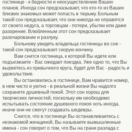
гостинице - к бедности и неосуществлению Ваших
планов. Иногда сон предсказывает, что кто-то из Ваших
близких знакомых может попасть в тюрьму. Больным
такой сон предсказывает, что они никогда не оправятся
от своего недуга, а торговцам - потери, убытки или даже
разорение. Влюбленным этот сон предсказывает
разочарование и разлуку.
Больному увидеть владельца гостиницы во сне -
такой сон предсказывает скорую кончину.
Вам снится гостиница, к которой Вы идете или
подъезжаете - Вас ожидает поездка. Уже одно то, что Вы
вырветесь из привычного круга, будет для Вас - радость и
удовольствие.
Вы остановились в гостинице, Вам нравится номер,
в нем чисто и уютно - в реальной жизни Вы надолго
сохраните душевный покой. Этот сон хорош для
творческих личностей, поскольку им необходимо
испытывать состояние душевного покоя хоть иногда,
иначе они не смогут создавать шедевры.
Снится, что в гостинице Вы останавливаетесь с
незнакомой женщиной, Вы называете вымышленные
имена - сон говорит о том, что Вы на грани разлада с