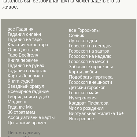
казалось бы, безобидная шутка может задеть его за
живое.
все Гадания
все Гороскопы
Гадания онлайн
Сонник
Гадания на таро
Луна сегодня
Классическое таро
Гороскоп на сегодня
Ошо Дзен таро
Гороскоп на завтра
Таро Брейгеля
Гороскоп на неделю
Книга перемен
Гороскоп на месяц
Гадания на рунах
Забавные гороскопы
Гадания на картах
Карты любви
Карты Ленорман
Подобрать партнера
Книга судеб
Гороскоп внешности
Звездный оракул
Детский гороскоп
Всемирное гадание
Гороскоп майя
Гибрид книги судеб
Нумерология
Маджонг
Квадрат Пифагора
Гадание Мо
Число рождения
36 стратагем
Виртуальная жилетка 16+
Ассоциативные карты
Интересное
Цыганский оракул
Письмо админу