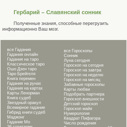
Гербарий – Славянский сонник
Полученные знания, способные перегрузить
информационно Ваш мозг.
все Гадания
все Гороскопы
Гадания онлайн
Сонник
Гадания на таро
Луна сегодня
Классическое таро
Гороскоп на сегодня
Ошо Дзен таро
Гороскоп на завтра
Таро Брейгеля
Гороскоп на неделю
Книга перемен
Гороскоп на месяц
Гадания на рунах
Забавные гороскопы
Гадания на картах
Карты любви
Карты Ленорман
Подобрать партнера
Книга судеб
Гороскоп внешности
Звездный оракул
Детский гороскоп
Всемирное гадание
Гороскоп майя
Гибрид книги судеб
Нумерология
Маджонг
Квадрат Пифагора
Гадание Мо
Число рождения
36 стратагем