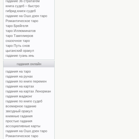
гадание 36 стратагем
книга судеб – быстро
гибрид книги судеб
гадание на Ошо дзен таро
Романтическое таро
таро Брейгеля
таро Иллюминатов
таро Тамплиеров
сказочное таро
таро Путь снов
цыганский оракул
гадание гуань инь
гадания онлайн
гадания на таро
гадания на рунах
гадания по книге перемен
гадания на картах
гадания на картах Ленорман
гадания маджонг
гадание по книге судеб
всемирное гадание
звездный оракул
книжные гадания
простые гадания
ассоциативные карты
гадания на Ошо дзен таро
Романтическое таро