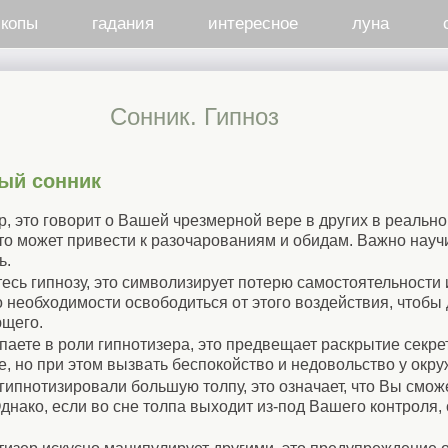
скопы
гадания
интересное
луна
Cонник. Гипноз
ый сонник
р, это говорит о Вашей чрезмерной вере в других в реальн
то может привести к разочарованиям и обидам. Важно научи
ь.
тесь гипнозу, это символизирует потерю самостоятельности
о необходимости освободиться от этого воздействия, чтобы 
ющего.
паете в роли гипнотизера, это предвещает раскрытие секре
, но при этом вызвать беспокойство и недовольство у окр
агипнотизировали большую толпу, это означает, что Вы смож
днако, если во сне толпа выходит из-под Вашего контроля, 