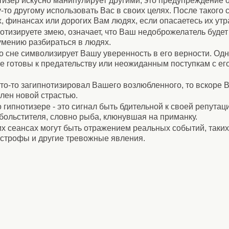
отизер искусно манипулирует другими, это предупреждение 
-то другому использовать Вас в своих целях. После такого
х, финансах или дорогих Вам людях, если опасаетесь их утр
нотизируете змею, означает, что Ваш недоброжелатель буде
мению разбираться в людях.
во сне символизирует Вашу уверенность в его верности. Одн
те готовы к предательству или неожиданным поступкам с ег
кто-то загипнотизировал Вашего возлюбленного, то вскоре В
плен новой страстью.
гипнотизере - это сигнал быть бдительной к своей репутац
больстителя, словно рыба, клюнувшая на приманку.
х сеансах могут быть отражением реальных событий, таких
астрофы и другие тревожные явления.