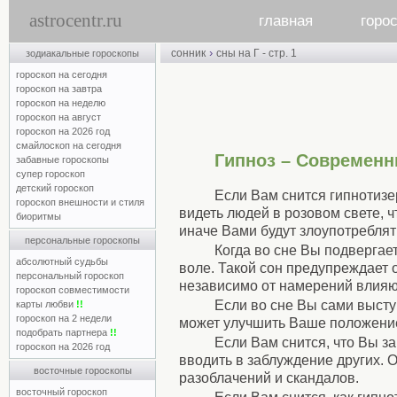
astrocentr.ru
главная
горо
›
сонник
сны на Г - стр. 1
зодиакальные гороскопы
гороскоп на сегодня
гороскоп на завтра
гороскоп на неделю
гороскоп на август
гороскоп на 2026 год
смайлоскоп на сегодня
Гипноз – Современн
забавные гороскопы
супер гороскоп
детский гороскоп
Если Вам снится гипнотизе
гороскоп внешности и стиля
видеть людей в розовом свете, ч
биоритмы
иначе Вами будут злоупотреблят
персональные гороскопы
Когда во сне Вы подвергае
абсолютный судьбы
воле. Такой сон предупреждает 
персональный гороскоп
независимо от намерений влия
гороскоп совместимости
Если во сне Вы сами высту
карты любви
!!
гороскоп на 2 недели
может улучшить Ваше положение
подобрать партнера
!!
Если Вам снится, что Вы з
гороскоп на 2026 год
вводить в заблуждение других. О
восточные гороскопы
разоблачений и скандалов.
восточный гороскоп