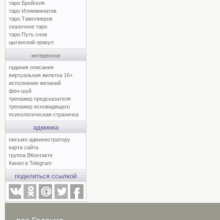
таро Брейгеля
таро Иллюминатов
таро Тамплиеров
сказочное таро
таро Путь снов
цыганский оракул
интересное
гадания описания
виртуальная жилетка 16+
исполнение желаний
фен-шуй
тренажер предсказателя
тренажер ясновидящего
психологическая страничка
админка
письмо администратору
карта сайта
группа ВКонтакте
Канал в Telegram
поделиться ссылкой