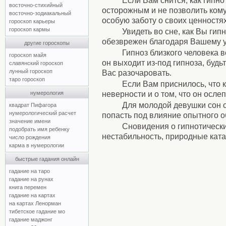
Если Вам снится, как гипн
восточно-стихийный
осторожным и не позволить кому
восточно-зодиакальный
особую заботу о своих ценностя
гороскоп карьеры
гороскоп кармы
Увидеть во сне, как Вы гип
обезврежен благодаря Вашему у
другие гороскопы
Гипноз близкого человека 
гороскоп майя
он выходит из-под гипноза, будь
славянский гороскоп
лунный гороскоп
Вас разочаровать.
таро гороскоп
Если Вам приснилось, что 
неверности и о том, что он осле
нумерология
Для молодой девушки сон о 
квадрат Пифагора
нумерологический расчет
попасть под влияние опытного о
значение имени
Сновидения о гипнотически
подобрать имя ребенку
нестабильность, природные кат
число рождения
карма в нумерологии
быстрые гадания онлайн
гадание на таро
гадание на рунах
книга перемен
гадание на картах
на картах Ленорман
тибетское гадание мо
гадание маджонг