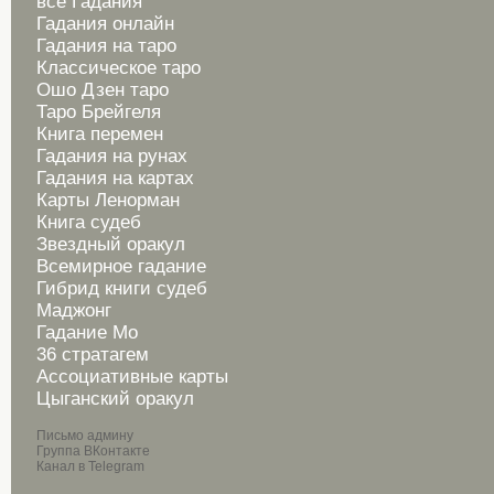
все Гадания
Гадания онлайн
Гадания на таро
Классическое таро
Ошо Дзен таро
Таро Брейгеля
Книга перемен
Гадания на рунах
Гадания на картах
Карты Ленорман
Книга судеб
Звездный оракул
Всемирное гадание
Гибрид книги судеб
Маджонг
Гадание Мо
36 стратагем
Ассоциативные карты
Цыганский оракул
Письмо админу
Группа ВКонтакте
Канал в Telegram