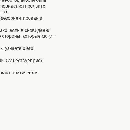
о необходимости быть
 сновидения проявите
аты.
т дезориентирован и
ако, если в сновидении
о стороны, которые могут
ы узнаете о его
ии. Существует риск
 как политическая