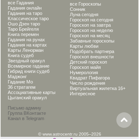
все Гадания
все Гороскопы
Гадания онлайн
Сонник
Гадания на таро
Луна сегодня
Классическое таро
Гороскоп на сегодня
Ошо Дзен таро
Гороскоп на завтра
Таро Брейгеля
Гороскоп на неделю
Книга перемен
Гороскоп на месяц
Гадания на рунах
Забавные гороскопы
Гадания на картах
Карты любви
Карты Ленорман
Подобрать партнера
Книга судеб
Гороскоп внешности
Звездный оракул
Детский гороскоп
Всемирное гадание
Гороскоп майя
Гибрид книги судеб
Нумерология
Маджонг
Квадрат Пифагора
Гадание Мо
Число рождения
36 стратагем
Виртуальная жилетка 16+
Ассоциативные карты
Интересное
Цыганский оракул
Письмо админу
Группа ВКонтакте
Канал в Telegram
© www.astrocentr.ru 2005–2026