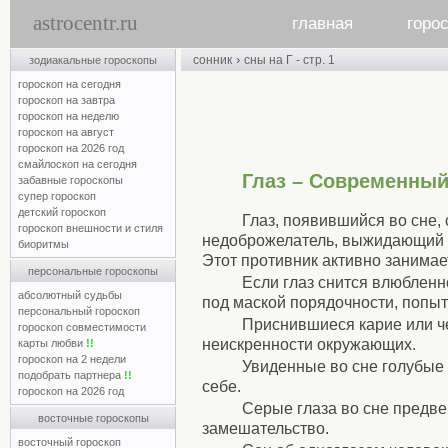
astrocentr.ru
главная
горо
›
сонник
сны на Г - стр. 1
зодиакальные гороскопы
гороскоп на сегодня
гороскоп на завтра
гороскоп на неделю
гороскоп на август
гороскоп на 2026 год
смайлоскоп на сегодня
Глаз – Современный
забавные гороскопы
супер гороскоп
детский гороскоп
Глаз, появившийся во сне,
гороскоп внешности и стиля
недоброжелатель, выжидающий м
биоритмы
Этот противник активно занима
персональные гороскопы
Если глаз снится влюбленн
абсолютный судьбы
под маской порядочности, попыт
персональный гороскоп
Приснившиеся карие или че
гороскоп совместимости
неискренности окружающих.
карты любви
!!
гороскоп на 2 недели
Увиденные во сне голубые 
подобрать партнера
!!
себе.
гороскоп на 2026 год
Серые глаза во сне предв
восточные гороскопы
замешательство.
восточный гороскоп