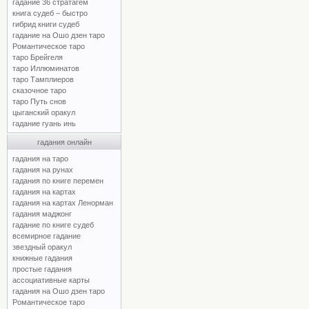
гадание 36 стратагем
книга судеб – быстро
гибрид книги судеб
гадание на Ошо дзен таро
Романтическое таро
таро Брейгеля
таро Иллюминатов
таро Тамплиеров
сказочное таро
таро Путь снов
цыганский оракул
гадание гуань инь
гадания онлайн
гадания на таро
гадания на рунах
гадания по книге перемен
гадания на картах
гадания на картах Ленорман
гадания маджонг
гадание по книге судеб
всемирное гадание
звездный оракул
книжные гадания
простые гадания
ассоциативные карты
гадания на Ошо дзен таро
Романтическое таро