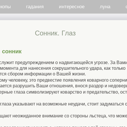
скопы
гадания
интересное
луна
Cонник. Глаз
 сонник
 служит предупреждением о надвигающейся угрозе. За Вам
омента для нанесения сокрушительного удара, как только
ется сбором информации о Вашей жизни.
ому человеку, это предвестие появления коварного соперни
ается разрушить Ваши отношения, внося раздор и недовер
рные глаза символизируют коварство и предательство, ос
глаза указывают на возможные неудачи, стоит задуматься 
ещают неожиданное внимание со стороны льстеца, что мож