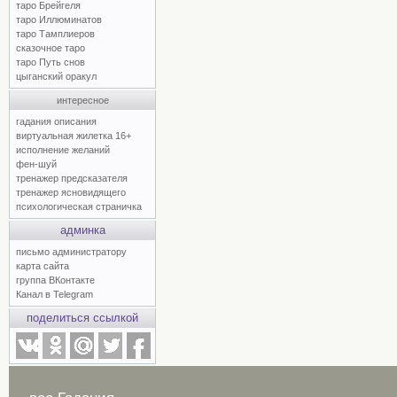
таро Брейгеля
таро Иллюминатов
таро Тамплиеров
сказочное таро
таро Путь снов
цыганский оракул
интересное
гадания описания
виртуальная жилетка 16+
исполнение желаний
фен-шуй
тренажер предсказателя
тренажер ясновидящего
психологическая страничка
админка
письмо администратору
карта сайта
группа ВКонтакте
Канал в Telegram
поделиться ссылкой