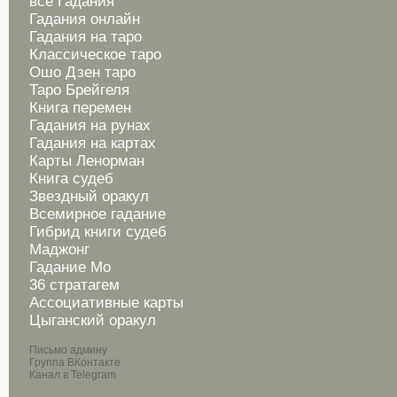
все Гадания
Гадания онлайн
Гадания на таро
Классическое таро
Ошо Дзен таро
Таро Брейгеля
Книга перемен
Гадания на рунах
Гадания на картах
Карты Ленорман
Книга судеб
Звездный оракул
Всемирное гадание
Гибрид книги судеб
Маджонг
Гадание Мо
36 стратагем
Ассоциативные карты
Цыганский оракул
Письмо админу
Группа ВКонтакте
Канал в Telegram