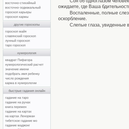
Сон об одноглазом человек
восточно-стихийный
ожидаете, где Ваша бдительност
восточно-зодиакальный
Воспаленные, полные слез 
гороскоп карьеры
гороскоп кармы
оскорбление.
Слепые глаза, увиденные в
другие гороскопы
гороскоп майя
славянский гороскоп
лунный гороскоп
таро гороскоп
нумерология
квадрат Пифагора
нумерологический расчет
значение имени
подобрать имя ребенку
число рождения
карма в нумерологии
быстрые гадания онлайн
гадание на таро
гадание на рунах
книга перемен
гадание на картах
на картах Ленорман
тибетское гадание мо
гадание маджонг