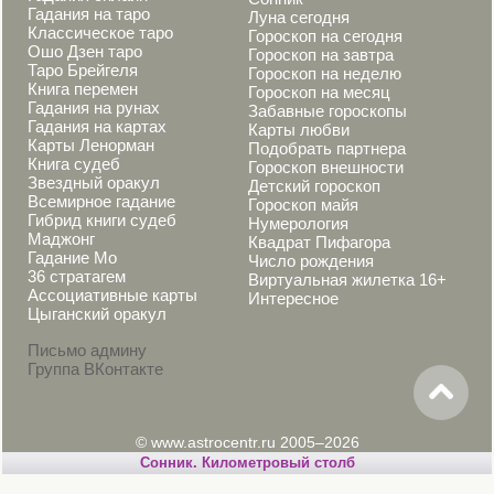
Гадания на таро
Луна сегодня
Классическое таро
Гороскоп на сегодня
Ошо Дзен таро
Гороскоп на завтра
Таро Брейгеля
Гороскоп на неделю
Книга перемен
Гороскоп на месяц
Гадания на рунах
Забавные гороскопы
Гадания на картах
Карты любви
Карты Ленорман
Подобрать партнера
Книга судеб
Гороскоп внешности
Звездный оракул
Детский гороскоп
Всемирное гадание
Гороскоп майя
Гибрид книги судеб
Нумерология
Маджонг
Квадрат Пифагора
Гадание Мо
Число рождения
36 стратагем
Виртуальная жилетка 16+
Ассоциативные карты
Интересное
Цыганский оракул
Письмо админу
Группа ВКонтакте
© www.astrocentr.ru 2005–2026
Cонник. Километровый столб