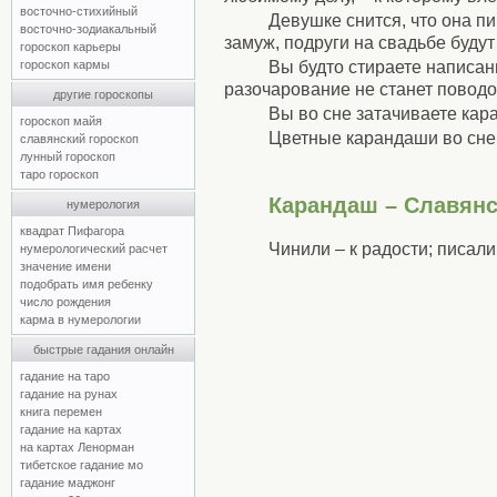
восточно-стихийный
Девушке снится, что она п
восточно-зодиакальный
замуж, подруги на свадьбе будут
гороскоп карьеры
Вы будто стираете написан
гороскоп кармы
разочарование не станет поводо
другие гороскопы
Вы во сне затачиваете кар
гороскоп майя
Цветные карандаши во сне
славянский гороскоп
лунный гороскоп
таро гороскоп
Карандаш – Славянс
нумерология
квадрат Пифагора
Чинили – к радости; писали 
нумерологический расчет
значение имени
подобрать имя ребенку
число рождения
карма в нумерологии
быстрые гадания онлайн
гадание на таро
гадание на рунах
книга перемен
гадание на картах
на картах Ленорман
тибетское гадание мо
гадание маджонг