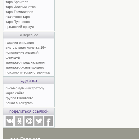
таро Брейгеля
таро Иллюминатов
таро Тамплиеров
сказочное таро
таро Путь снов
цыганский оракул
интересное
гадания описания
виртуальная жилетка 16+
исполнение желаний
фен-шуй
тренажер предсказателя
тренажер ясновидящего
психологическая страничка
админка
письмо администратору
карта сайта
группа ВКонтакте
Канал в Telegram
поделиться ссылкой