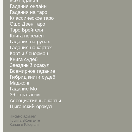
все Гадания
Гадания онлайн
Гадания на таро
Классическое таро
Ошо Дзен таро
Таро Брейгеля
Книга перемен
Гадания на рунах
Гадания на картах
Карты Ленорман
Книга судеб
Звездный оракул
Всемирное гадание
Гибрид книги судеб
Маджонг
Гадание Мо
36 стратагем
Ассоциативные карты
Цыганский оракул
Письмо админу
Группа ВКонтакте
Канал в Telegram