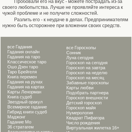
Пробовали его на вкус - можете пострадать из-за
своего любопытства. Лучше не проявляйте интереса к
чужой проблеме и не получите сложностей.
Разлить его - к неудаче в делах. Предпринимателям
нужно быть осторожнее при вложении своих средств.
все Гадания
все Гороскопы
Гадания онлайн
Сонник
Гадания на таро
Луна сегодня
Классическое таро
Гороскоп на сегодня
Ошо Дзен таро
Гороскоп на завтра
Таро Брейгеля
Гороскоп на неделю
Книга перемен
Гороскоп на месяц
Гадания на рунах
Забавные гороскопы
Гадания на картах
Карты любви
Карты Ленорман
Подобрать партнера
Книга судеб
Гороскоп внешности
Звездный оракул
Детский гороскоп
Всемирное гадание
Гороскоп майя
Гибрид книги судеб
Нумерология
Маджонг
Квадрат Пифагора
Гадание Мо
Число рождения
36 стратагем
Виртуальная жилетка 16+
Ассоциативные карты