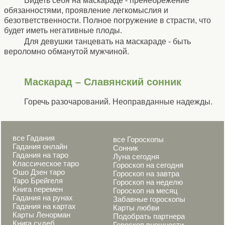
Видеть себя на маскараде - пренебрежение
обязанностями, проявление легкомыслия и
безответственности. Полное погружение в страсти, что
будет иметь негативные плоды.
Для девушки танцевать на маскараде - быть
вероломно обманутой мужчиной.
Маскарад – Славянский сонник
Горечь разочарований. Неоправданные надежды.
все Гадания
все Гороскопы
Гадания онлайн
Сонник
Гадания на таро
Луна сегодня
Классическое таро
Гороскоп на сегодня
Ошо Дзен таро
Гороскоп на завтра
Таро Брейгеля
Гороскоп на неделю
Книга перемен
Гороскоп на месяц
Гадания на рунах
Забавные гороскопы
Гадания на картах
Карты любви
Карты Ленорман
Подобрать партнера
Книга судеб
Гороскоп внешности