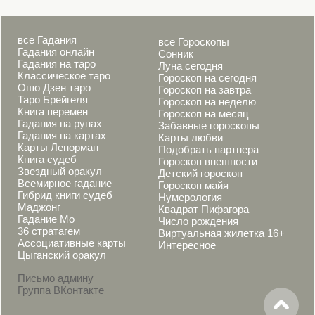
все Гадания
все Гороскопы
Гадания онлайн
Сонник
Гадания на таро
Луна сегодня
Классическое таро
Гороскоп на сегодня
Ошо Дзен таро
Гороскоп на завтра
Таро Брейгеля
Гороскоп на неделю
Книга перемен
Гороскоп на месяц
Гадания на рунах
Забавные гороскопы
Гадания на картах
Карты любви
Карты Ленорман
Подобрать партнера
Книга судеб
Гороскоп внешности
Звездный оракул
Детский гороскоп
Всемирное гадание
Гороскоп майя
Гибрид книги судеб
Нумерология
Маджонг
Квадрат Пифагора
Гадание Мо
Число рождения
36 стратагем
Виртуальная жилетка 16+
Ассоциативные карты
Интересное
Цыганский оракул
Письмо админу
Группа ВКонтакте