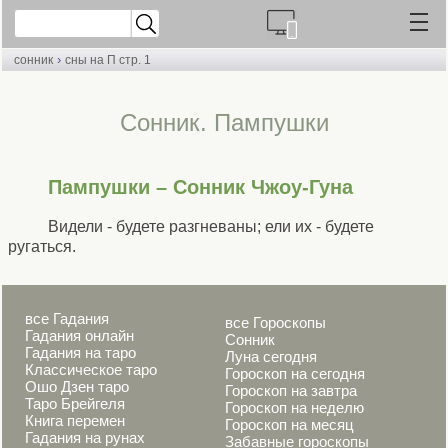
›
сонник
сны на П стр. 1
Cонник. Пампушки
Пампушки – Сонник Чжоу-Гуна
Видели - будете разгневаны; ели их - будете
ругаться.
все Гадания
все Гороскопы
Гадания онлайн
Сонник
Гадания на таро
Луна сегодня
Классическое таро
Гороскоп на сегодня
Ошо Дзен таро
Гороскоп на завтра
Таро Брейгеля
Гороскоп на неделю
Книга перемен
Гороскоп на месяц
Гадания на рунах
Забавные гороскопы