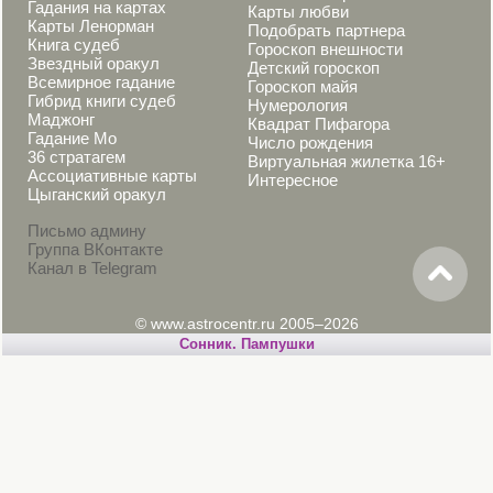
Гадания на картах
Карты любви
Карты Ленорман
Подобрать партнера
Книга судеб
Гороскоп внешности
Звездный оракул
Детский гороскоп
Всемирное гадание
Гороскоп майя
Гибрид книги судеб
Нумерология
Маджонг
Квадрат Пифагора
Гадание Мо
Число рождения
36 стратагем
Виртуальная жилетка 16+
Ассоциативные карты
Интересное
Цыганский оракул
Письмо админу
Группа ВКонтакте
Канал в Telegram
© www.astrocentr.ru 2005–2026
Cонник. Пампушки