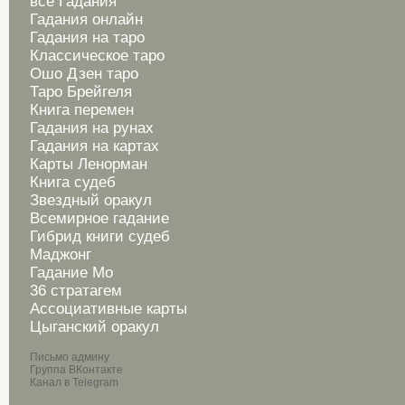
все Гадания
Гадания онлайн
Гадания на таро
Классическое таро
Ошо Дзен таро
Таро Брейгеля
Книга перемен
Гадания на рунах
Гадания на картах
Карты Ленорман
Книга судеб
Звездный оракул
Всемирное гадание
Гибрид книги судеб
Маджонг
Гадание Мо
36 стратагем
Ассоциативные карты
Цыганский оракул
Письмо админу
Группа ВКонтакте
Канал в Telegram