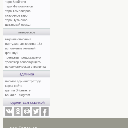
таро Брейгеля
таро Иллюминатов
таро Тамплиеров
сказочное таро
таро Путь снов
цыганский оракул
интересное
гадания описания
виртуальная жилетка 16+
исполнение желаний
фен-шуй
тренажер предсказателя
тренажер ясновидящего
психологическая страничка
админка
письмо администратору
карта сайта
группа ВКонтакте
Канал в Telegram
поделиться ссылкой