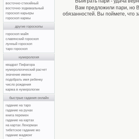
Выиграть пари - удача верн
восточно-стихийный
Вам предложили пари, но В
восточно-зодиакальный
обязанностей. Вы поймете, что 
гороскоп карьеры
гороскоп кармы
другие гороскопы
гороскоп майя
славянский гороскоп
лунный гороскоп
таро гороскоп
нумерология
квадрат Пифагора
нумерологический расчет
значение имени
подобрать имя ребенку
число рождения
карма в нумерологии
быстрые гадания онлайн
гадание на таро
гадание на рунах
книга перемен
гадание на картах
на картах Ленорман
тибетское гадание мо
гадание маджонг