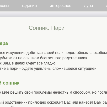
скопы
гадания
интересное
луна
Cонник. Пари
ера
тся искушение добиться своей цели недостойным способом
 убытки от не слишком благостного родственника.
 Вам, в делах будет все гладко.
тие в пари - будете удивлены сложившейся ситуацией.
й сонник
умаете решить свои проблемы нечестным способом, но после
ый родственник прилюдно оскорбит Вас или нанесет Вам ра