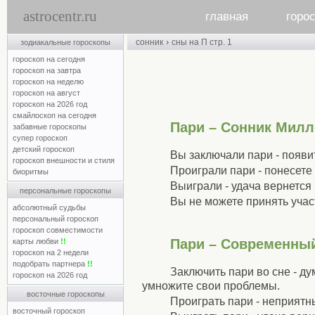
astrocentr.ru
главная
горо
›
сонник
сны на П стр. 1
зодиакальные гороскопы
гороскоп на сегодня
гороскоп на завтра
гороскоп на неделю
гороскоп на август
гороскоп на 2026 год
смайлоскоп на сегодня
Пари – Сонник Милл
забавные гороскопы
супер гороскоп
детский гороскоп
Вы заключали пари - появи
гороскоп внешности и стиля
Проиграли пари - понесете
биоритмы
Выиграли - удача вернется к
персональные гороскопы
Вы не можете принять учас
абсолютный судьбы
персональный гороскоп
гороскоп совместимости
Пари – Современны
карты любви
!!
гороскоп на 2 недели
подобрать партнера
!!
Заключить пари во сне - д
гороскоп на 2026 год
умножите свои проблемы.
восточные гороскопы
Проиграть пари - неприятн
восточный гороскоп