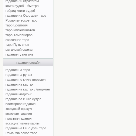
гадание 36 стратагем
книга судеб – быстро
гибрид книги судеб
гадание на Ошо дзен таро
Романтическое таро
таро Брейгеля
таро Иллюминатов
таро Тамплиеров
сказочное таро
таро Путь снов
цыганский оракул
гадание гуань инь
гадания онлайн
гадания на таро
гадания на рунах
гадания по книге перемен
гадания на картах
гадания на картах Ленорман
гадания маджонг
гадание по книге судеб
всемирное гадание
звездный оракул
книжные гадания
простые гадания
ассоциативные карты
гадания на Ошо дзен таро
Романтическое таро