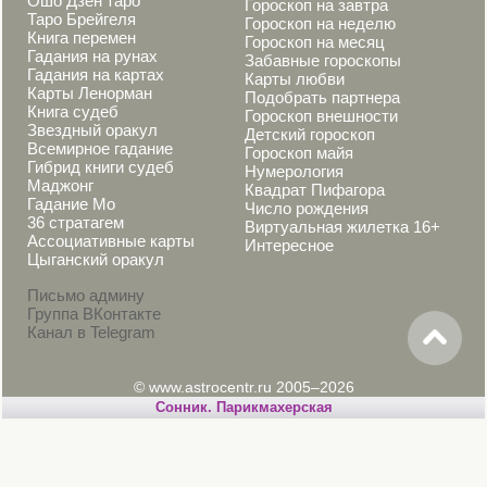
Ошо Дзен таро
Гороскоп на завтра
Таро Брейгеля
Гороскоп на неделю
Книга перемен
Гороскоп на месяц
Гадания на рунах
Забавные гороскопы
Гадания на картах
Карты любви
Карты Ленорман
Подобрать партнера
Книга судеб
Гороскоп внешности
Звездный оракул
Детский гороскоп
Всемирное гадание
Гороскоп майя
Гибрид книги судеб
Нумерология
Маджонг
Квадрат Пифагора
Гадание Мо
Число рождения
36 стратагем
Виртуальная жилетка 16+
Ассоциативные карты
Интересное
Цыганский оракул
Письмо админу
Группа ВКонтакте
Канал в Telegram
© www.astrocentr.ru 2005–2026
Cонник. Парикмахерская