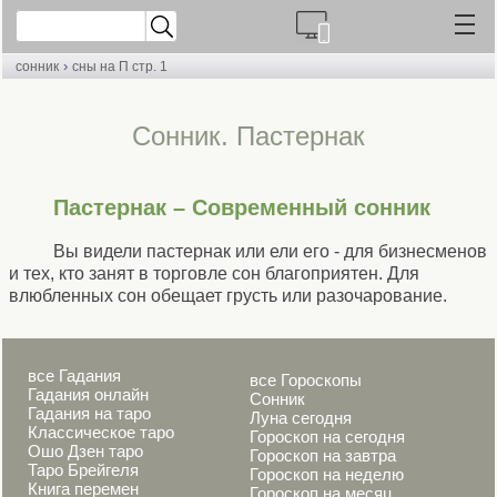
›
сонник
сны на П стр. 1
Cонник. Пастернак
Пастернак – Современный сонник
Вы видели пастернак или ели его - для бизнесменов
и тех, кто занят в торговле сон благоприятен. Для
влюбленных сон обещает грусть или разочарование.
все Гадания
все Гороскопы
Гадания онлайн
Сонник
Гадания на таро
Луна сегодня
Классическое таро
Гороскоп на сегодня
Ошо Дзен таро
Гороскоп на завтра
Таро Брейгеля
Гороскоп на неделю
Книга перемен
Гороскоп на месяц