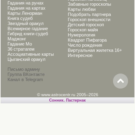
Гадания на рунах
Забавные гороскопы
Гадания на картах
Карты любви
Карты Ленорман
Подобрать партнера
Книга судеб
Гороскоп внешности
Звездный оракул
Детский гороскоп
Всемирное гадание
Гороскоп майя
Гибрид книги судеб
Нумерология
Маджонг
Квадрат Пифагора
Гадание Мо
Число рождения
36 стратагем
Виртуальная жилетка 16+
Ассоциативные карты
Интересное
Цыганский оракул
Письмо админу
Группа ВКонтакте
Канал в Telegram
© www.astrocentr.ru 2005–2026
Cонник. Пастернак