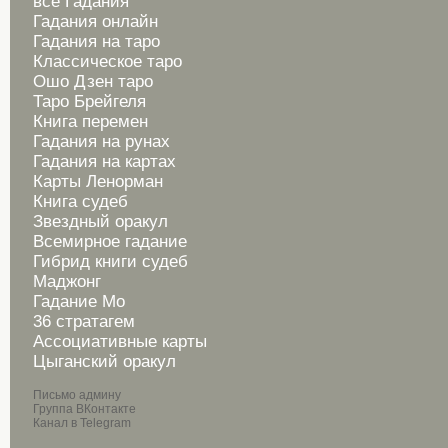
все Гадания
Гадания онлайн
Гадания на таро
Классическое таро
Ошо Дзен таро
Таро Брейгеля
Книга перемен
Гадания на рунах
Гадания на картах
Карты Ленорман
Книга судеб
Звездный оракул
Всемирное гадание
Гибрид книги судеб
Маджонг
Гадание Мо
36 стратагем
Ассоциативные карты
Цыганский оракул
Письмо админу
Группа ВКонтакте
Канал в Telegram