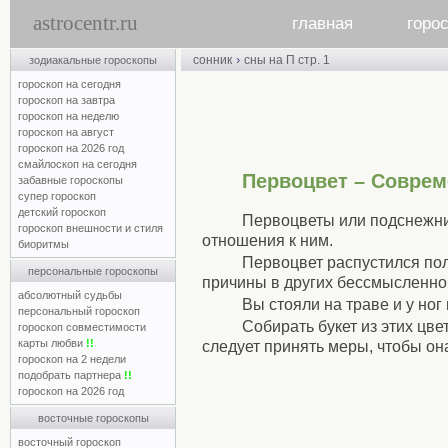
astrocentr.ru
главная
горо
›
сонник
сны на П стр. 1
зодиакальные гороскопы
гороскоп на сегодня
гороскоп на завтра
гороскоп на неделю
гороскоп на август
гороскоп на 2026 год
смайлоскоп на сегодня
Первоцвет – Совре
забавные гороскопы
супер гороскоп
детский гороскоп
Первоцветы или подснежник
гороскоп внешности и стиля
отношения к ним.
биоритмы
Первоцвет распустился пол
персональные гороскопы
причины в других бессмысленно
абсолютный судьбы
Вы стояли на траве и у ног
персональный гороскоп
Собирать букет из этих цве
гороскоп совместимости
карты любви
!!
следует принять меры, чтобы он
гороскоп на 2 недели
подобрать партнера
!!
гороскоп на 2026 год
восточные гороскопы
восточный гороскоп