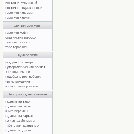
восточно-стихийный
восточно-зодиакальный
гороскоп карьеры
гороскоп кармы
другие гороскопы
гороскоп майя
славянский гороскоп
лунный гороскоп
таро гороскоп
нумерология
квадрат Пифагора
нумерологический расчет
значение имени
подобрать имя ребенку
число рождения
карма в нумерологии
быстрые гадания онлайн
гадание на таро
гадание на рунах
книга перемен
гадание на картах
на картах Ленорман
тибетское гадание мо
гадание маджонг