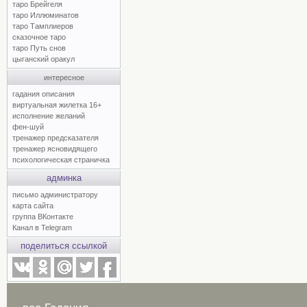
таро Брейгеля
таро Иллюминатов
таро Тамплиеров
сказочное таро
таро Путь снов
цыганский оракул
интересное
гадания описания
виртуальная жилетка 16+
исполнение желаний
фен-шуй
тренажер предсказателя
тренажер ясновидящего
психологическая страничка
админка
письмо администратору
карта сайта
группа ВКонтакте
Канал в Telegram
поделиться ссылкой