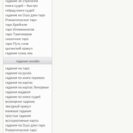
гадание 36 стратагем
книга судеб – быстро
гибрид книги судеб
гадание на Ошо дзен таро
Романтическое таро
таро Брейгеля
таро Иллюминатов
таро Тамплиеров
сказочное таро
таро Путь снов
цыганский оракул
гадание гуань инь
гадания онлайн
гадания на таро
гадания на рунах
гадания по книге перемен
гадания на картах
гадания на картах Ленорман
гадания маджонг
гадание по книге судеб
всемирное гадание
звездный оракул
книжные гадания
простые гадания
ассоциативные карты
гадания на Ошо дзен таро
Романтическое таро