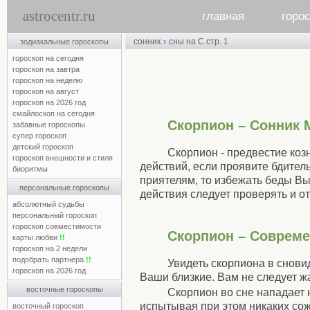
astrocentr.ru
главная
горо
›
сонник
сны на С стр. 1
зодиакальные гороскопы
гороскоп на сегодня
гороскоп на завтра
гороскоп на неделю
гороскоп на август
гороскоп на 2026 год
смайлоскоп на сегодня
Скорпион – Сонник 
забавные гороскопы
супер гороскоп
детский гороскоп
Скорпион - предвестие козн
гороскоп внешности и стиля
действий, если проявите бдител
биоритмы
приятелям, то избежать беды Вы
персональные гороскопы
действия следует проверять и о
абсолютный судьбы
персональный гороскоп
гороскоп совместимости
Скорпион – Соврем
карты любви
!!
гороскоп на 2 недели
подобрать партнера
!!
Увидеть скорпиона в снови
гороскоп на 2026 год
Ваши близкие. Вам не следует ж
восточные гороскопы
Скорпион во сне нападает 
испытывая при этом никаких сожа
восточный гороскоп