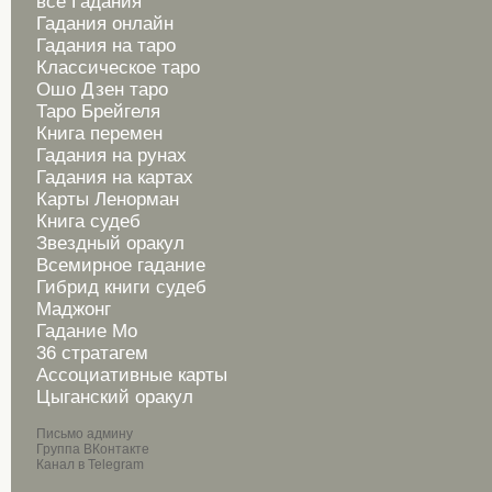
все Гадания
Гадания онлайн
Гадания на таро
Классическое таро
Ошо Дзен таро
Таро Брейгеля
Книга перемен
Гадания на рунах
Гадания на картах
Карты Ленорман
Книга судеб
Звездный оракул
Всемирное гадание
Гибрид книги судеб
Маджонг
Гадание Мо
36 стратагем
Ассоциативные карты
Цыганский оракул
Письмо админу
Группа ВКонтакте
Канал в Telegram