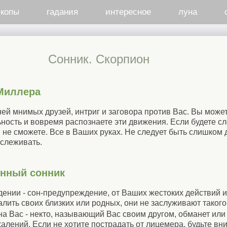
скопы
гадания
интересное
луна
Cонник. Скорпион
Миллера
ей мнимых друзей, интриг и заговора против Вас. Вы может
ьность и вовремя распознаете эти движения. Если будете с
 не сможете. Все в Ваших руках. Не следует быть слишком 
тслеживать.
енный сонник
дении - сон-предупреждение, от Ваших жестоких действий 
алить своих близких или родных, они не заслуживают таког
на Вас - некто, называющий Вас своим другом, обманет или
лений. Если не хотите пострадать от лицемера, будьте вни