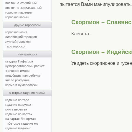
восточно-стихийный
пытается Вами манипулировать.
восточно-зодиакальный
гороскоп карьеры
гороскоп кармы
Скорпион – Славянс
другие гороскопы
гороскоп майя
Клевета.
славянский гороскоп
лунный гороскоп
таро гороскоп
Скорпион – Индийск
нумерология
квадрат Пифагора
Увидеть скорпионов и гусе
нумерологический расчет
значение имени
подобрать имя ребенку
число рождения
карма в нумерологии
быстрые гадания онлайн
гадание на таро
гадание на рунах
книга перемен
гадание на картах
на картах Ленорман
тибетское гадание мо
гадание маджонг