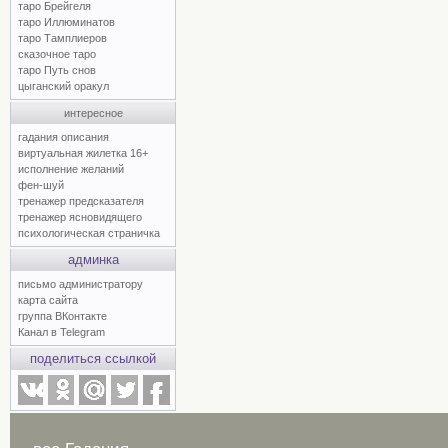
таро Брейгеля
таро Иллюминатов
таро Тамплиеров
сказочное таро
таро Путь снов
цыганский оракул
интересное
гадания описания
виртуальная жилетка 16+
исполнение желаний
фен-шуй
тренажер предсказателя
тренажер ясновидящего
психологическая страничка
админка
письмо администратору
карта сайта
группа ВКонтакте
Канал в Telegram
поделиться ссылкой