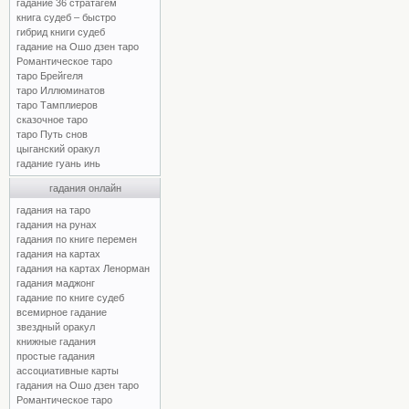
гадание 36 стратагем
книга судеб – быстро
гибрид книги судеб
гадание на Ошо дзен таро
Романтическое таро
таро Брейгеля
таро Иллюминатов
таро Тамплиеров
сказочное таро
таро Путь снов
цыганский оракул
гадание гуань инь
гадания онлайн
гадания на таро
гадания на рунах
гадания по книге перемен
гадания на картах
гадания на картах Ленорман
гадания маджонг
гадание по книге судеб
всемирное гадание
звездный оракул
книжные гадания
простые гадания
ассоциативные карты
гадания на Ошо дзен таро
Романтическое таро