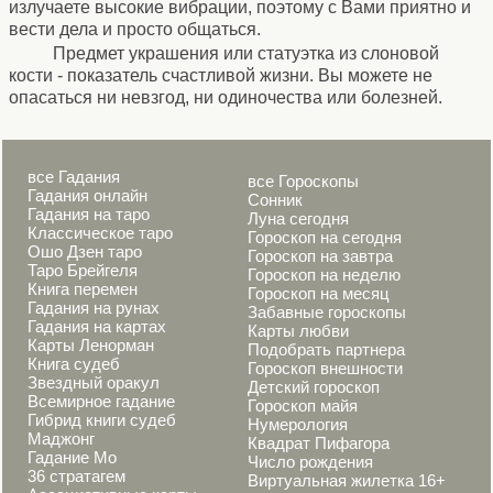
излучаете высокие вибрации, поэтому с Вами приятно и
вести дела и просто общаться.
Предмет украшения или статуэтка из слоновой
кости - показатель счастливой жизни. Вы можете не
опасаться ни невзгод, ни одиночества или болезней.
все Гадания
все Гороскопы
Гадания онлайн
Сонник
Гадания на таро
Луна сегодня
Классическое таро
Гороскоп на сегодня
Ошо Дзен таро
Гороскоп на завтра
Таро Брейгеля
Гороскоп на неделю
Книга перемен
Гороскоп на месяц
Гадания на рунах
Забавные гороскопы
Гадания на картах
Карты любви
Карты Ленорман
Подобрать партнера
Книга судеб
Гороскоп внешности
Звездный оракул
Детский гороскоп
Всемирное гадание
Гороскоп майя
Гибрид книги судеб
Нумерология
Маджонг
Квадрат Пифагора
Гадание Мо
Число рождения
36 стратагем
Виртуальная жилетка 16+