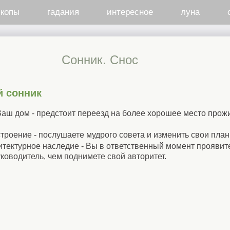
скопы
гадания
интересное
луна
Сонник. Снос
й сонник
Ваш дом - предстоит переезд на более хорошее место прож
строение - послушаете мудрого совета и изменить свои план
тектурное наследие - Вы в ответственный момент проявите
оводитель, чем поднимете свой авторитет.