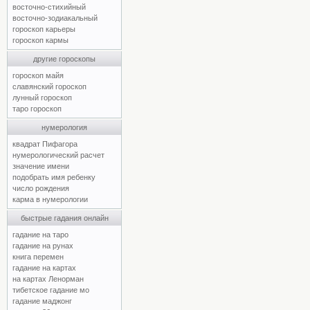
восточно-стихийный
восточно-зодиакальный
гороскоп карьеры
гороскоп кармы
другие гороскопы
гороскоп майя
славянский гороскоп
лунный гороскоп
таро гороскоп
нумерология
квадрат Пифагора
нумерологический расчет
значение имени
подобрать имя ребенку
число рождения
карма в нумерологии
быстрые гадания онлайн
гадание на таро
гадание на рунах
книга перемен
гадание на картах
на картах Ленорман
тибетское гадание мо
гадание маджонг