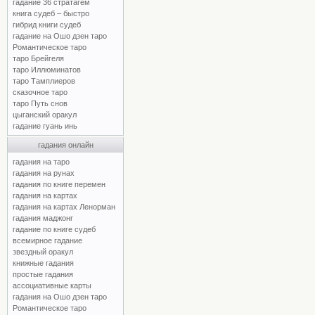
гадание 36 стратагем
книга судеб – быстро
гибрид книги судеб
гадание на Ошо дзен таро
Романтическое таро
таро Брейгеля
таро Иллюминатов
таро Тамплиеров
сказочное таро
таро Путь снов
цыганский оракул
гадание гуань инь
гадания онлайн
гадания на таро
гадания на рунах
гадания по книге перемен
гадания на картах
гадания на картах Ленорман
гадания маджонг
гадание по книге судеб
всемирное гадание
звездный оракул
книжные гадания
простые гадания
ассоциативные карты
гадания на Ошо дзен таро
Романтическое таро