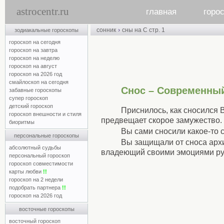
astrocentr.ru
главная
горо
›
сонник
сны на С стр. 1
зодиакальные гороскопы
гороскоп на сегодня
гороскоп на завтра
гороскоп на неделю
гороскоп на август
гороскоп на 2026 год
смайлоскоп на сегодня
Снос – Современны
забавные гороскопы
супер гороскоп
детский гороскоп
Приснилось, как сносился 
гороскоп внешности и стиля
предвещает скорое замужество.
биоритмы
Вы сами сносили какое-то 
персональные гороскопы
Вы защищали от сноса архи
абсолютный судьбы
владеющий своими эмоциями рук
персональный гороскоп
гороскоп совместимости
карты любви
!!
гороскоп на 2 недели
подобрать партнера
!!
гороскоп на 2026 год
восточные гороскопы
восточный гороскоп