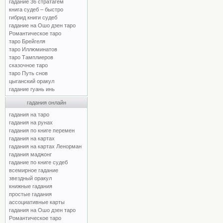
гадание 36 стратагем
книга судеб – быстро
гибрид книги судеб
гадание на Ошо дзен таро
Романтическое таро
таро Брейгеля
таро Иллюминатов
таро Тамплиеров
сказочное таро
таро Путь снов
цыганский оракул
гадание гуань инь
гадания онлайн
гадания на таро
гадания на рунах
гадания по книге перемен
гадания на картах
гадания на картах Ленорман
гадания маджонг
гадание по книге судеб
всемирное гадание
звездный оракул
книжные гадания
простые гадания
ассоциативные карты
гадания на Ошо дзен таро
Романтическое таро