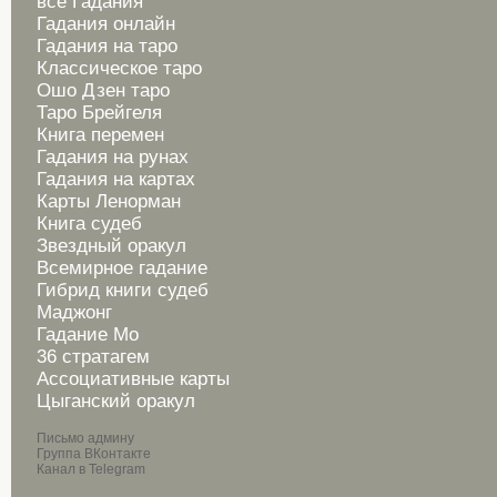
все Гадания
Гадания онлайн
Гадания на таро
Классическое таро
Ошо Дзен таро
Таро Брейгеля
Книга перемен
Гадания на рунах
Гадания на картах
Карты Ленорман
Книга судеб
Звездный оракул
Всемирное гадание
Гибрид книги судеб
Маджонг
Гадание Мо
36 стратагем
Ассоциативные карты
Цыганский оракул
Письмо админу
Группа ВКонтакте
Канал в Telegram