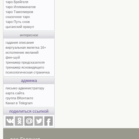
таро Брейгеля
таро Иллюминатов
таро Тамплиеров
сказочное таро
таро Путь снов
цыганский оракул
интересное
гадания описания
виртуальная жилетка 16+
исполнение желаний
фен-шуй
тренажер предсказателя
тренажер ясновидящего
психологическая страничка
админка
письмо администратору
карта сайта
группа ВКонтакте
Канал в Telegram
поделиться ссылкой