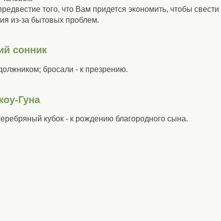
предвестие того, что Вам придется экономить, чтобы свести
ия из-за бытовых проблем.
ий сонник
 должником; бросали - к презрению.
жоу-Гуна
 серебряный кубок - к рождению благородного сына.