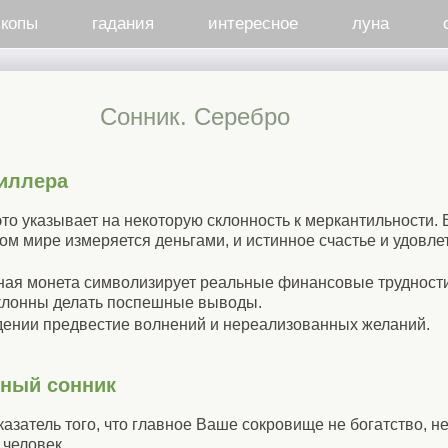
скопы
гадания
интересное
луна
Cонник. Серебро
иллера
это указывает на некоторую склонность к меркантильности. 
этом мире измеряется деньгами, и истинное счастье и удовл
ная монета символизирует реальные финансовые трудности.
клонны делать поспешные выводы.
дении предвестие волнений и нереализованных желаний.
нный сонник
казатель того, что главное Ваше сокровище не богатство, н
 человек.