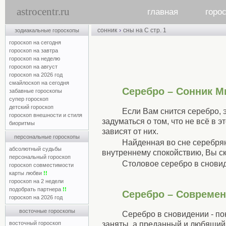
astrocentr.ru
главная
горо
›
сонник
сны на С стр. 1
зодиакальные гороскопы
гороскоп на сегодня
гороскоп на завтра
гороскоп на неделю
гороскоп на август
гороскоп на 2026 год
смайлоскоп на сегодня
Серебро – Сонник М
забавные гороскопы
супер гороскоп
детский гороскоп
Если Вам снится серебро, 
гороскоп внешности и стиля
задуматься о том, что не всё в 
биоритмы
зависят от них.
персональные гороскопы
Найденная во сне серебря
абсолютный судьбы
внутреннему спокойствию, Вы с
персональный гороскоп
Столовое серебро в снови
гороскоп совместимости
карты любви
!!
гороскоп на 2 недели
подобрать партнера
!!
Серебро – Совреме
гороскоп на 2026 год
восточные гороскопы
Серебро в сновидении - по
заняты, а преданный и любящий
восточный гороскоп