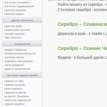
восточно-стихийный
Найти монету из серебра - 
восточно-зодиакальный
Столовое серебро - волнен
гороскоп карьеры
гороскоп кармы
другие гороскопы
Серебро – Славянск
гороскоп майя
славянский гороскоп
Держали в руке - к тяжбе с
лунный гороскоп
таро гороскоп
нумерология
Серебро – Сонник Ч
квадрат Пифагора
нумерологический расчет
Видели - к большой удаче;
значение имени
подобрать имя ребенку
число рождения
карма в нумерологии
быстрые гадания онлайн
гадание на таро
гадание на рунах
книга перемен
гадание на картах
на картах Ленорман
тибетское гадание мо
гадание маджонг