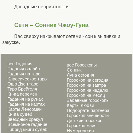
Досадные неприятности.
Сети – Сонник Чжоу-Гуна
Вас сверху накрывают сетями - сон к выпивке и
закуске.
все Гадания
все Гороскопы
Гадания онлайн
Сонник
Гадания на таро
Луна сегодня
Классическое таро
Гороскоп на сегодня
Ошо Дзен таро
Гороскоп на завтра
Таро Брейгеля
Гороскоп на неделю
Книга перемен
Гороскоп на месяц
Гадания на рунах
Забавные гороскопы
Гадания на картах
Карты любви
Карты Ленорман
Подобрать партнера
Книга судеб
Гороскоп внешности
Звездный оракул
Детский гороскоп
Всемирное гадание
Гороскоп майя
Гибрид книги судеб
Нумерология