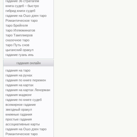
гадание 36 стратагем
книга судеб – быстро
гибрид книги судеб
гадание на Ошо дзен таро
Романтическое таро
таро Брейгеля
таро Иллюминатов
таро Тамплиеров
сказочное таро
таро Путь снов
цыганский оракул
гадание гуань инь
гадания онлайн
гадания на таро
гадания на рунах
гадания по книге перемен
гадания на картах
гадания на картах Ленорман
гадания маджонг
гадание по книге судеб
всемирное гадание
звездный оракул
книжные гадания
простые гадания
ассоциативные карты
гадания на Ошо дзен таро
Романтическое таро