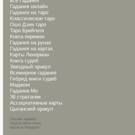
все Гадания
Гадания онлайн
Гадания на таро
Классическое таро
Ошо Дзен таро
Таро Брейгеля
Книга перемен
Гадания на рунах
Гадания на картах
Карты Ленорман
Книга судеб
Звездный оракул
Всемирное гадание
Гибрид книги судеб
Маджонг
Гадание Мо
36 стратагем
Ассоциативные карты
Цыганский оракул
Письмо админу
Группа ВКонтакте
Канал в Telegram