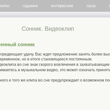
скопы
гадания
интересное
луна
Cонник. Видеоклип
менный сонник
, предвещает удачу. Вас ждет предложение занять более вы
временное, но в итоге становящееся постоянным.
деоклипа во сне знак скорого вовлечения в захватывающие
нимаетесь в музыкальном видео, это может означать принят
ого и того же клипа во сне предупреждает о возможном п