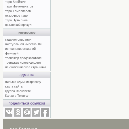
таро Брейгеля
таро Иллюминатов
таро Тамплиеров
сказочное таро
таро Путь снов
цыганский оракул
интересное
гадания описания
виртуальная жилетка 16+
исполнение желаний
фен-шуй
тренажер предсказателя
тренажер ясновидящего
психологическая страничка
админка
письмо администратору
карта сайта
группа ВКонтакте
Канал в Telegram
поделиться ссылкой