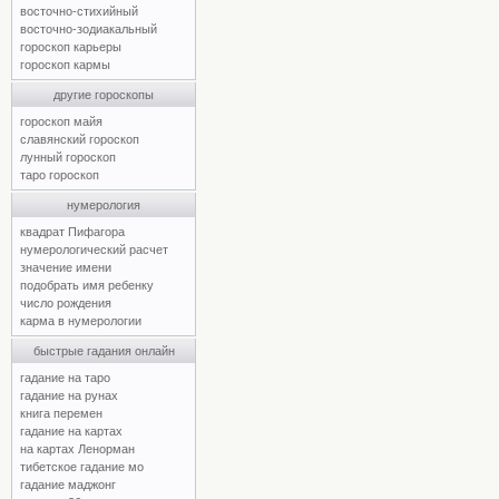
восточно-стихийный
восточно-зодиакальный
гороскоп карьеры
гороскоп кармы
другие гороскопы
гороскоп майя
славянский гороскоп
лунный гороскоп
таро гороскоп
нумерология
квадрат Пифагора
нумерологический расчет
значение имени
подобрать имя ребенку
число рождения
карма в нумерологии
быстрые гадания онлайн
гадание на таро
гадание на рунах
книга перемен
гадание на картах
на картах Ленорман
тибетское гадание мо
гадание маджонг