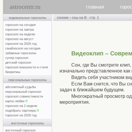
astrocentr.ru
главная
горо
›
сонник
сны на В - стр. 1
зодиакальные гороскопы
гороскоп на сегодня
гороскоп на завтра
гороскоп на неделю
гороскоп на август
гороскоп на 2026 год
смайлоскоп на сегодня
Видеоклип – Совре
забавные гороскопы
супер гороскоп
детский гороскоп
Сон, где Вы смотрите клип
гороскоп внешности и стиля
изначально представленное как 
биоритмы
Видеть себя участником ви
персональные гороскопы
Если Вам снится, что Вы с
абсолютный судьбы
задач в ближайшем будущем.
персональный гороскоп
Многократный просмотр одн
гороскоп совместимости
карты любви
!!
мероприятия.
гороскоп на 2 недели
подобрать партнера
!!
гороскоп на 2026 год
восточные гороскопы
восточный гороскоп