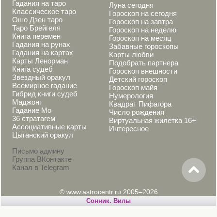
Гадания на таро
Луна сегодня
Классическое таро
Гороскоп на сегодня
Ошо Дзен таро
Гороскоп на завтра
Таро Брейгеля
Гороскоп на неделю
Книга перемен
Гороскоп на месяц
Гадания на рунах
Забавные гороскопы
Гадания на картах
Карты любви
Карты Ленорман
Подобрать партнера
Книга судеб
Гороскоп внешности
Звездный оракул
Детский гороскоп
Всемирное гадание
Гороскоп майя
Гибрид книги судеб
Нумерология
Маджонг
Квадрат Пифагора
Гадание Мо
Число рождения
36 стратагем
Виртуальная жилетка 16+
Ассоциативные карты
Интересное
Цыганский оракул
Письмо админу
Группа ВКонтакте
Канал в Telegram
© www.astrocentr.ru 2005–2026
Cонник. Вилы