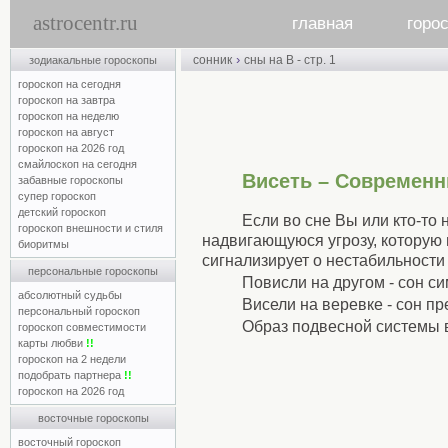
astrocentr.ru
главная
горо
›
сонник
сны на В - стр. 1
зодиакальные гороскопы
гороскоп на сегодня
гороскоп на завтра
гороскоп на неделю
гороскоп на август
гороскоп на 2026 год
смайлоскоп на сегодня
Висеть – Современн
забавные гороскопы
супер гороскоп
детский гороскоп
Если во сне Вы или кто-то 
гороскоп внешности и стиля
надвигающуюся угрозу, которую 
биоритмы
сигнализирует о нестабильност
персональные гороскопы
Повисли на другом - сон с
абсолютный судьбы
Висели на веревке - сон п
персональный гороскоп
Образ подвесной системы в
гороскоп совместимости
карты любви
!!
гороскоп на 2 недели
подобрать партнера
!!
гороскоп на 2026 год
восточные гороскопы
восточный гороскоп