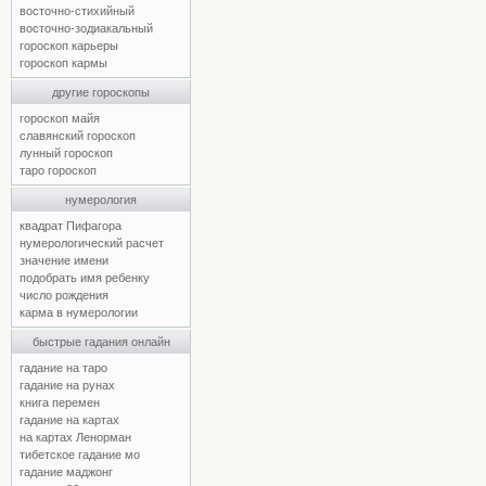
восточно-стихийный
восточно-зодиакальный
гороскоп карьеры
гороскоп кармы
другие гороскопы
гороскоп майя
славянский гороскоп
лунный гороскоп
таро гороскоп
нумерология
квадрат Пифагора
нумерологический расчет
значение имени
подобрать имя ребенку
число рождения
карма в нумерологии
быстрые гадания онлайн
гадание на таро
гадание на рунах
книга перемен
гадание на картах
на картах Ленорман
тибетское гадание мо
гадание маджонг