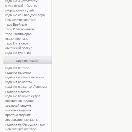
гадание 36 стратагем
книга судеб – быстро
гибрид книги судеб
гадание на Ошо дзен таро
Романтическое таро
таро Брейгеля
таро Иллюминатов
таро Тамплиеров
сказочное таро
таро Путь снов
цыганский оракул
гадание гуань инь
гадания онлайн
гадания на таро
гадания на рунах
гадания по книге перемен
гадания на картах
гадания на картах Ленорман
гадания маджонг
гадание по книге судеб
всемирное гадание
звездный оракул
книжные гадания
простые гадания
ассоциативные карты
гадания на Ошо дзен таро
Романтическое таро