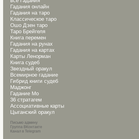
все Гадания
Гадания онлайн
Гадания на таро
Классическое таро
Ошо Дзен таро
Таро Брейгеля
Книга перемен
Гадания на рунах
Гадания на картах
Карты Ленорман
Книга судеб
Звездный оракул
Всемирное гадание
Гибрид книги судеб
Маджонг
Гадание Мо
36 стратагем
Ассоциативные карты
Цыганский оракул
Письмо админу
Группа ВКонтакте
Канал в Telegram