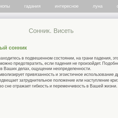
скопы
гадания
интересное
луна
Cонник. Висеть
ый сонник
находитесь в подвешенном состоянии, на грани падения, эт
можно предотвратить, если падения не произойдет. Подоб
и в Ваших делах, ощущении неопределенности.
имволизирует привязанность и эгоистичное использование д
редвещает затруднительное положение или наступление кри
о сне отражает гибкость и переменчивость в Вашей жизни.