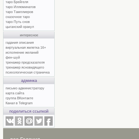
таро Брейгеля
таро Иллюминатов
таро Тамплиеров
сказочное таро
таро Путь снов
цыганский оракул
интересное
гадания описания
виртуальная жилетка 16+
исполнение желаний
фен-шуй
тренажер предсказателя
тренажер ясновидящего
психологическая страничка
админка
письмо администратору
карта сайта
группа ВКонтакте
Канал в Telegram
поделиться ссылкой