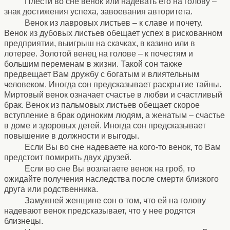
Плести во сне венок или надевать его на голову –
знак достижения успеха, завоевания авторитета.
Венок из лавровых листьев – к славе и почету.
Венок из дубовых листьев обещает успех в рискованном
предприятии, выигрыш на скачках, в казино или в
лотерее. Золотой венец на голове – к почестям и
большим переменам в жизни. Такой сон также
предвещает Вам дружбу с богатым и влиятельным
человеком. Иногда сон предсказывает раскрытие тайны.
Миртовый венок означает счастье в любви и счастливый
брак. Венок из пальмовых листьев обещает скорое
вступление в брак одиноким людям, а женатым – счастье
в доме и здоровых детей. Иногда сон предсказывает
повышение в должности и выгоды.
Если Вы во сне надеваете на кого-то венок, то Вам
предстоит помирить двух друзей.
Если во сне Вы возлагаете венок на гроб, то
ожидайте получения наследства после смерти близкого
друга или родственника.
Замужней женщине сон о том, что ей на голову
надевают венок предсказывает, что у нее родятся
близнецы.