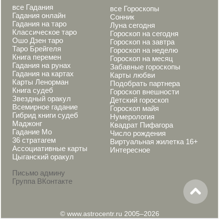
все Гадания
все Гороскопы
Гадания онлайн
Сонник
Гадания на таро
Луна сегодня
Классическое таро
Гороскоп на сегодня
Ошо Дзен таро
Гороскоп на завтра
Таро Брейгеля
Гороскоп на неделю
Книга перемен
Гороскоп на месяц
Гадания на рунах
Забавные гороскопы
Гадания на картах
Карты любви
Карты Ленорман
Подобрать партнера
Книга судеб
Гороскоп внешности
Звездный оракул
Детский гороскоп
Всемирное гадание
Гороскоп майя
Гибрид книги судеб
Нумерология
Маджонг
Квадрат Пифагора
Гадание Мо
Число рождения
36 стратагем
Виртуальная жилетка 16+
Ассоциативные карты
Интересное
Цыганский оракул
Письмо админу
Группа ВКонтакте
© www.astrocentr.ru 2005–2026