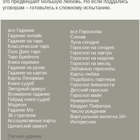
это предвещает большую любовь. Но если поддались
уговорам – готовьтесь к сложному испытанию.
все Гадания
все Гороскопы
Гадания онлайн
Сонник
Гадания на таро
Луна сегодня
Классическое таро
Гороскоп на сегодня
Ошо Дзен таро
Гороскоп на завтра
Таро Брейгеля
Гороскоп на неделю
Книга перемен
Гороскоп на месяц
Гадания на рунах
Забавные гороскопы
Гадания на картах
Карты любви
Карты Ленорман
Подобрать партнера
Книга судеб
Гороскоп внешности
Звездный оракул
Детский гороскоп
Всемирное гадание
Гороскоп майя
Гибрид книги судеб
Нумерология
Маджонг
Квадрат Пифагора
Гадание Мо
Число рождения
36 стратагем
Виртуальная жилетка 16+
Ассоциативные карты
Интересное
Цыганский оракул
Письмо админу