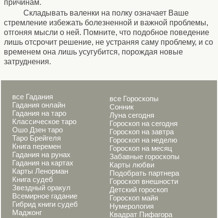
причинам.
Складывать валенки на полку означает Ваше
стремление избежать болезненной и важной проблемы,
отгоняя мысли о ней. Помните, что подобное поведение
лишь отсрочит решение, не устраняя саму проблему, и со
временем она лишь усугубится, порождая новые
затруднения.
все Гадания
все Гороскопы
Гадания онлайн
Сонник
Гадания на таро
Луна сегодня
Классическое таро
Гороскоп на сегодня
Ошо Дзен таро
Гороскоп на завтра
Таро Брейгеля
Гороскоп на неделю
Книга перемен
Гороскоп на месяц
Гадания на рунах
Забавные гороскопы
Гадания на картах
Карты любви
Карты Ленорман
Подобрать партнера
Книга судеб
Гороскоп внешности
Звездный оракул
Детский гороскоп
Всемирное гадание
Гороскоп майя
Гибрид книги судеб
Нумерология
Маджонг
Квадрат Пифагора