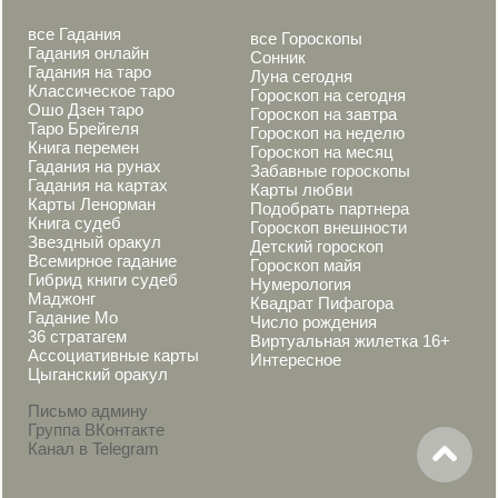
все Гадания
все Гороскопы
Гадания онлайн
Сонник
Гадания на таро
Луна сегодня
Классическое таро
Гороскоп на сегодня
Ошо Дзен таро
Гороскоп на завтра
Таро Брейгеля
Гороскоп на неделю
Книга перемен
Гороскоп на месяц
Гадания на рунах
Забавные гороскопы
Гадания на картах
Карты любви
Карты Ленорман
Подобрать партнера
Книга судеб
Гороскоп внешности
Звездный оракул
Детский гороскоп
Всемирное гадание
Гороскоп майя
Гибрид книги судеб
Нумерология
Маджонг
Квадрат Пифагора
Гадание Мо
Число рождения
36 стратагем
Виртуальная жилетка 16+
Ассоциативные карты
Интересное
Цыганский оракул
Письмо админу
Группа ВКонтакте
Канал в Telegram