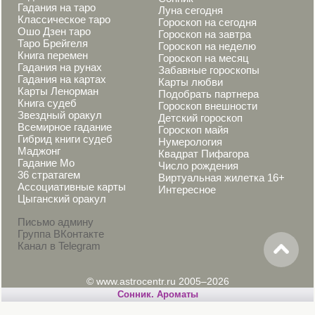
Гадания на таро
Луна сегодня
Классическое таро
Гороскоп на сегодня
Ошо Дзен таро
Гороскоп на завтра
Таро Брейгеля
Гороскоп на неделю
Книга перемен
Гороскоп на месяц
Гадания на рунах
Забавные гороскопы
Гадания на картах
Карты любви
Карты Ленорман
Подобрать партнера
Книга судеб
Гороскоп внешности
Звездный оракул
Детский гороскоп
Всемирное гадание
Гороскоп майя
Гибрид книги судеб
Нумерология
Маджонг
Квадрат Пифагора
Гадание Мо
Число рождения
36 стратагем
Виртуальная жилетка 16+
Ассоциативные карты
Интересное
Цыганский оракул
Письмо админу
Группа ВКонтакте
Канал в Telegram
© www.astrocentr.ru 2005–2026
Cонник. Ароматы