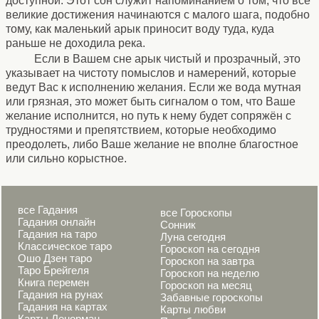
доступной. Этот сон служит напоминанием о том, что все
великие достижения начинаются с малого шага, подобно
тому, как маленький арык приносит воду туда, куда
раньше не доходила река.
Если в Вашем сне арык чистый и прозрачный, это
указывает на чистоту помыслов и намерений, которые
ведут Вас к исполнению желания. Если же вода мутная
или грязная, это может быть сигналом о том, что Ваше
желание исполнится, но путь к нему будет сопряжён с
трудностями и препятствием, которые необходимо
преодолеть, либо Ваше желание не вполне благостное
или сильно корыстное.
все Гадания
все Гороскопы
Гадания онлайн
Сонник
Гадания на таро
Луна сегодня
Классическое таро
Гороскоп на сегодня
Ошо Дзен таро
Гороскоп на завтра
Таро Брейгеля
Гороскоп на неделю
Книга перемен
Гороскоп на месяц
Гадания на рунах
Забавные гороскопы
Гадания на картах
Карты любви
Карты Ленорман