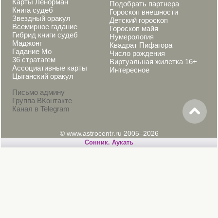
Карты Ленорман
Подобрать партнера
Книга судеб
Гороскоп внешности
Звездный оракул
Детский гороскоп
Всемирное гадание
Гороскоп майя
Гибрид книги судеб
Нумерология
Маджонг
Квадрат Пифагора
Гадание Мо
Число рождения
36 стратагем
Виртуальная жилетка 16+
Ассоциативные карты
Интересное
Цыганский оракул
Письмо админу
Группа ВКонтакте
Канал в Telegram
© www.astrocentr.ru 2005–2026
Cонник. Аукать