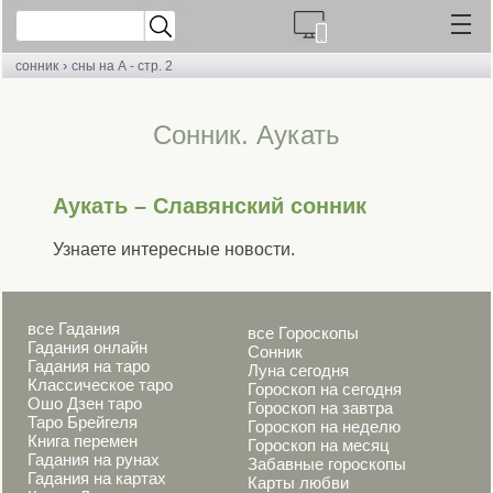
›
сонник
сны на А - стр. 2
Cонник. Аукать
Аукать – Славянский сонник
Узнаете интересные новости.
все Гадания
все Гороскопы
Гадания онлайн
Сонник
Гадания на таро
Луна сегодня
Классическое таро
Гороскоп на сегодня
Ошо Дзен таро
Гороскоп на завтра
Таро Брейгеля
Гороскоп на неделю
Книга перемен
Гороскоп на месяц
Гадания на рунах
Забавные гороскопы
Гадания на картах
Карты любви