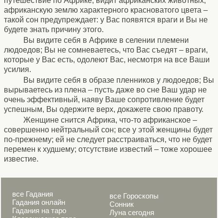
путешествие по Африке, видит африканских животных,
африканскую землю характерного красноватого цвета –
такой сон предупреждает: у Вас появятся враги и Вы не
будете знать причину этого.
Вы видите себя в Африке в селении племени
людоедов; Вы не сомневаетесь, что Вас съедят – враги,
которые у Вас есть, одолеют Вас, несмотря на все Ваши
усилия.
Вы видите себя в образе пленников у людоедов; Вы
вырываетесь из плена – пусть даже во сне Ваш удар не
очень эффективный, наяву Ваше сопротивление будет
успешным, Вы одержите верх, докажете свою правоту.
Женщине снится Африка, что-то африканское –
совершенно нейтральный сон; все у этой женщины будет
по-прежнему; ей не следует расстраиваться, что не будет
перемен к худшему; отсутствие известий – тоже хорошее
известие.
все Гадания
все Гороскопы
Гадания онлайн
Сонник
Гадания на таро
Луна сегодня