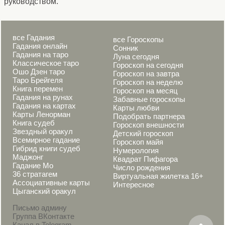
руководством.
все Гадания
все Гороскопы
Гадания онлайн
Сонник
Гадания на таро
Луна сегодня
Классическое таро
Гороскоп на сегодня
Ошо Дзен таро
Гороскоп на завтра
Таро Брейгеля
Гороскоп на неделю
Книга перемен
Гороскоп на месяц
Гадания на рунах
Забавные гороскопы
Гадания на картах
Карты любви
Карты Ленорман
Подобрать партнера
Книга судеб
Гороскоп внешности
Звездный оракул
Детский гороскоп
Всемирное гадание
Гороскоп майя
Гибрид книги судеб
Нумерология
Маджонг
Квадрат Пифагора
Гадание Мо
Число рождения
36 стратагем
Виртуальная жилетка 16+
Ассоциативные карты
Интересное
Цыганский оракул
Письмо админу
Группа ВКонтакте
Канал в Telegram